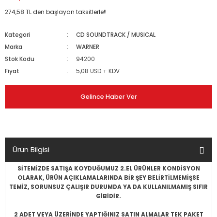
274,58 TL den başlayan taksitlerle!!
Kategori
CD SOUNDTRACK / MUSICAL
Marka
WARNER
Stok Kodu
94200
Fiyat
5,08 USD + KDV
Gelince Haber Ver
Ürün Bilgisi
SİTEMİZDE SATIŞA KOYDUĞUMUZ 2.EL ÜRÜNLER KONDİSYON
OLARAK, ÜRÜN AÇIKLAMALARINDA BİR ŞEY BELİRTİLMEMİŞSE
TEMİZ, SORUNSUZ ÇALIŞIR DURUMDA YA DA KULLANILMAMIŞ SIFIR
GİBİDİR.
2 ADET VEYA ÜZERİNDE YAPTIĞINIZ SATIN ALMALAR TEK PAKET