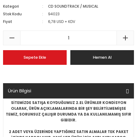
Kategori
CD SOUNDTRACK / MUSICAL
Stok Kodu
94023
Fiyat
6,78 USD + KDV
Sepete Ekle
Hemen Al
Ürün Bilgisi
SİTEMİZDE SATIŞA KOYDUĞUMUZ 2.EL ÜRÜNLER KONDİSYON
OLARAK, ÜRÜN AÇIKLAMALARINDA BİR ŞEY BELİRTİLMEMİŞSE
TEMİZ, SORUNSUZ ÇALIŞIR DURUMDA YA DA KULLANILMAMIŞ SIFIR
GİBİDİR.
2 ADET VEYA ÜZERİNDE YAPTIĞINIZ SATIN ALMALAR TEK PAKET