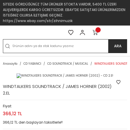
SİTEDE GÖRDÜĞÜNÜZ TÜM ÜRÜNLER STOKTA VARDIR, 5400 TL ÜZERİ
ALIŞVERİŞLERDE KARGO ÜCRETSİZDİR. EBAY'DE SATIŞTAKİ ÜRÜNLERİMİZDEN
İSTEĞİNİZ OLURSA İLETİŞİME GEÇİNİZ.
https://www.ebay.com/str/zihnimuzik
ARA
Anasayfa
CD YABANCI
CD SOUNDTRACK / MUSICAL
WINDTALKERS SOUNDTRA
WINDTALKERS SOUNDTRACK / JAMES HORNER (2002) - CD
2.EL
Fiyat
366,12 TL
366,12 TL den başlayan taksitlerle!!