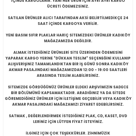
İÇİNDE KARGOLANIR. YANİ HER ÜRÜN İÇİN AYRI AYRI KARGO
ÜCRETİ ÖDEMEZSİNİZ.
SATILAN ÜRÜNLER ALICI TARAFINDAN AKSİ BELİRTİLMEDİKÇE 24
SAAT İÇİNDE KARGOYA VERİLİR.
YENİ BASIM SIFIR PLAKLAR HARİÇ SİTEMİZDEKİ ÜRÜNLER KADIKÖY
MAĞAZAMIZDA DEĞİLDİR.
ALMAK İSTEDİĞİNİZ ÜRÜNLERİ SİTE ÜZERİNDEN ÖDEMESİNİ
YAPARAK KARGO YERİNE "DÜKKAN TESLİM" SEÇENEĞİNİ KULLANIP
ALIŞVERİŞİNİZ TAMAMLANDIKTAN BİR İŞ GÜNÜ SONRA KADIKÖY
AKMAR PASAJINDAKİ MAĞAZAMIZDAN 12:00 - 19:00 SAATLERİ
ARASINDA TESLİM ALABİLİRSİNİZ.
SİTEMİZDE GÖRDÜĞÜNÜZ ÜRÜNLER ELDEKİ ARŞİVİMİZİN SADECE
BİR BÖLÜMÜNÜ KAPSAMAKTADIR. ARADIĞINIZ YA DA SİTEDE
GÖREMEDİĞİNİZ ÜRÜNLER İÇİN İLETİŞİME GEÇEBİLİR VEYA KADIKÖY
AKMAR PASAJINDAKİ MAĞAZAMIZI ZİYARET EDEBİLİRSİNİZ.
SATMAK , DEĞERLENDİRMEK İSTEDİĞİNİZ PLAK, CD, KASET, DVD
LERİNİZ İÇİN LÜTFEN FİYAT İSTEYİNİZ.
İLGİNİZ İÇİN ÇOK TEŞEKKÜRLER. ZİHNİMÜZİK