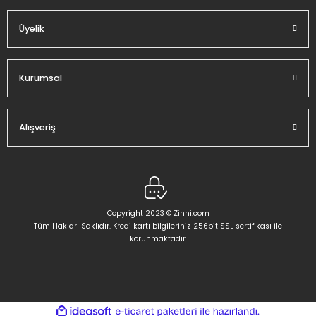
Üyelik
Gönder
Kurumsal
Alışveriş
Copyright 2023 © Zihni.com
Tüm Hakları Saklıdır. Kredi kartı bilgileriniz 256bit SSL sertifikası ile
korunmaktadır.
ideasoft
ile
e-