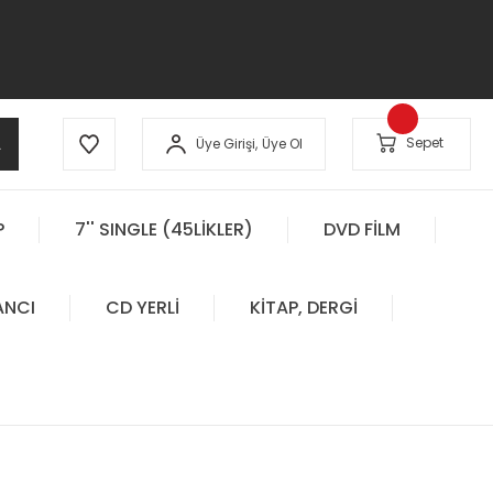
A
Sepet
Üye Girişi,
Üye Ol
P
7'' SINGLE (45LİKLER)
DVD FİLM
ANCI
CD YERLİ
KİTAP, DERGİ