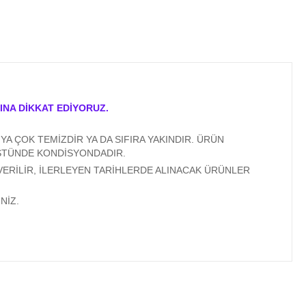
INA DİKKAT EDİYORUZ.
A ÇOK TEMİZDİR YA DA SIFIRA YAKINDIR. ÜRÜN
ÜSTÜNDE KONDİSYONDADIR.
VERİLİR, İLERLEYEN TARİHLERDE ALINACAK ÜRÜNLER
NİZ.
ıza iletebilirsiniz.