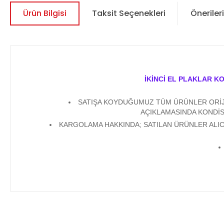
Ürün Bilgisi
Taksit Seçenekleri
Önerileri
İKİNCİ EL PLAKLAR K
SATIŞA KOYDUĞUMUZ TÜM ÜRÜNLER ORİJİN
AÇIKLAMASINDA KONDİS
KARGOLAMA HAKKINDA; SATILAN ÜRÜNLER ALICI
Bu ürünün fiyat bilgisi, resim, ürün açıklamalarında ve diğer 