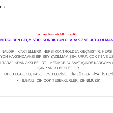
niz
Fontana Records MGF 27560
ONTROLDEN GEÇMİŞTİR, KONDİSYON OLARAK 7 VE ÜSTÜ OLMAS
ALDİR, İKİNCİ ELLERİN HEPSİ KONTROLDEN GEÇMİŞTİR, HEPSİ Y
YON HAKKINDA AKSİ BİR ŞEY YAZILMAMIŞSA, ÜRÜN ÇOK İYİ VE 
 TARAFINDAN AKSİ BELİRTİLMEDİKÇE 24 SAAT İÇİNDE KARGOYA 
İÇİN KARGO BEKLETİLİR.
TOPLU PLAK, CD, KASET, DVD LERİNİZ İÇİN LÜTFEN FİYAT İSTEYİ
İLGİNİZ İÇİN ÇOK TEŞEKKÜRLER. ZİHNİMÜZİK
konularda yetersiz gördüğünüz noktaları öneri formunu kullanarak tarafım