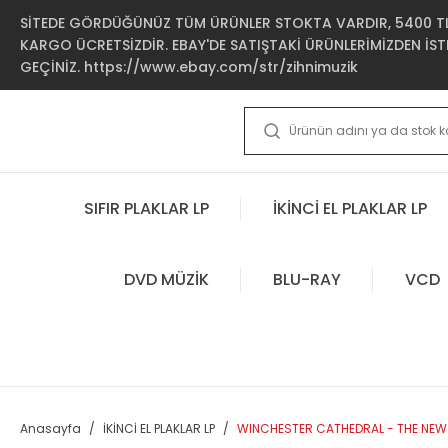
SİTEDE GÖRDÜĞÜNÜZ TÜM ÜRÜNLER STOKTA VARDIR, 5400 TL 
KARGO ÜCRETSİZDİR. EBAY'DE SATIŞTAKİ ÜRÜNLERİMİZDEN İSTE
GEÇİNİZ. https://www.ebay.com/str/zihnimuzik
SIFIR PLAKLAR LP
İKİNCİ EL PLAKLAR LP
DVD MÜZİK
BLU-RAY
VCD
Anasayfa
İKİNCİ EL PLAKLAR LP
WINCHESTER CATHEDRAL - THE NEW V