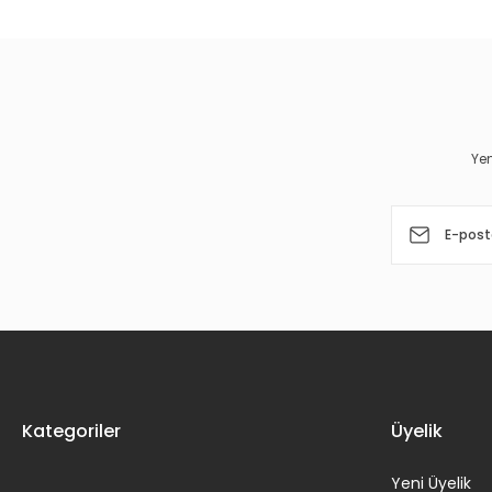
Görüş ve önerileriniz için teşekkür ederiz.
Ürün resmi kalitesiz, bozuk veya görüntülenemiyor.
Ürün açıklamasında eksik bilgiler bulunuyor.
Ürün bilgilerinde hatalar bulunuyor.
Yen
Ürün fiyatı diğer sitelerden daha pahalı.
Bu ürüne benzer farklı alternatifler olmalı.
Kategoriler
Üyelik
Yeni Üyelik