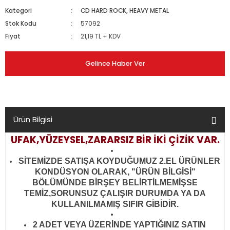
Kategori
CD HARD ROCK, HEAVY METAL
Stok Kodu
57092
Fiyat
21,19 TL + KDV
Gelince Haber Ver
Ürün Bilgisi
UFAK,YÜZEYSEL,ZARARSIZ BİR İKİ ÇİZİK VAR.
SİTEMİZDE SATIŞA KOYDUĞUMUZ 2.EL ÜRÜNLER
KONDÜSYON OLARAK, "ÜRÜN BİLGİSİ"
BÖLÜMÜNDE BİRŞEY BELİRTİLMEMİŞSE
TEMİZ,SORUNSUZ ÇALIŞIR DURUMDA YA DA
KULLANILMAMIŞ SIFIR GİBİDİR
.
2 ADET VEYA ÜZERİNDE YAPTIĞINIZ SATIN