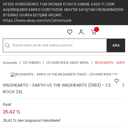
SİTEDE GÖRDÜĞÜNÜZ TÜM ÜRÜNLER STOKTA VARDIR, 5400 TL ÜZERİ
ALIŞVERİŞLERDE KARGO ÜCRETSİZDİR. EBAY'DE SATIŞTAKİ ÜRÜNLERİMİZDEN
İSTEĞİNİZ OLURSA İLETİŞİME GEÇİNİZ.
https://www.ebay.com/str/zihnimuzik
ARA
Anasayfa
CD YABANCI
CD HARD ROCK, HEAVY METAL
WILDHEARTS - EARTH V
WILDHEARTS - EARTH VS THE WILDHEARTS (1993) - CD HARD
ROCK 2.EL
Fiyat
25,42 TL
25,42 TL den başlayan taksitlerle!!