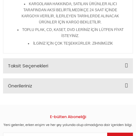
KARGOLAMA HAKKINDA; SATILAN ÜRÜNLER ALICI
TARAFINDAN AKSİ BELİRTİLMEDİKÇE 24 SAAT İÇİNDE
KARGOYA VERİLİR, İLERLEYEN TARİHLERDE ALINACAK
ÜRÜNLER İÇİN KARGO BEKLETİLİR.
TOPLU PLAK, CD, KASET, DVD LERİNİZ İÇİN LÜTFEN FİYAT
İSTEYİNİZ.
İLGİNİZ İÇİN ÇOK TEŞEKKÜRLER. ZİHNİMÜZİK
Taksit Seçenekleri
Önerileriniz
Bu ürünün fiyat bilgisi, resim, ürün açıklamalarında ve diğer
konularda yetersiz gördüğünüz noktaları öneri formunu
kullanarak tarafımıza iletebilirsiniz.
Görüş ve önerileriniz için teşekkür ederiz.
E-bülten Aboneliği
Yeni gelenler, erken erişim ve her şey yolunda olup olmadığına dair içeriden bilgi.
Ürün resmi kalitesiz, bozuk veya görüntülenemiyor.