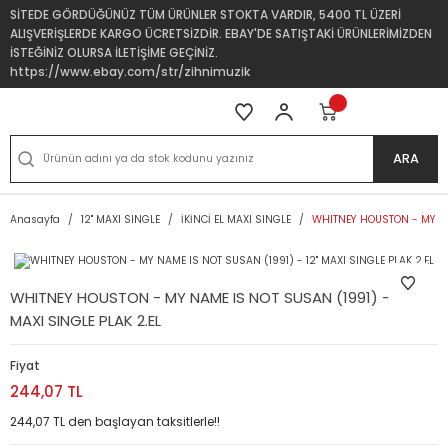
SİTEDE GÖRDÜĞÜNÜZ TÜM ÜRÜNLER STOKTA VARDIR, 5400 TL ÜZERİ
ALIŞVERİŞLERDE KARGO ÜCRETSİZDİR. EBAY'DE SATIŞTAKİ ÜRÜNLERİMİZDEN
İSTEĞİNİZ OLURSA İLETİŞİME GEÇİNİZ.
https://www.ebay.com/str/zihnimuzik
ARA
Anasayfa
12'' MAXI SINGLE
İKİNCİ EL MAXI SINGLE
WHITNEY HOUSTON - MY NAM
WHITNEY HOUSTON - MY NAME IS NOT SUSAN (1991) - 12''
MAXI SINGLE PLAK 2.EL
Fiyat
244,07 TL
244,07 TL den başlayan taksitlerle!!