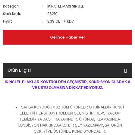
Kategori
İKİNCİ EL MAXI SINGLE
Stok Kodu
26219
Fiyat
3,39 GBP + KDV
Gelince Haber Ver
Ürün Bilgisi
İKİNCİ EL PLAKLAR KONTROLDEN GEÇMİŞTİR, KONDİSYON OLARAK 8
VE ÜSTÜ OLMASINA DİKKAT EDİYORUZ.
SATIŞA KOYDUĞUMUZ TÜM ÜRÜNLER ORİJİNALDİR, İKİNCİ
ELLERİN HEPSİ KONTROLDEN GEÇMİŞTİR, HEPSİ YA ÇOK
TEMİZDİR YA DA SIFIRA YAKINDIR. ÜRÜN AÇIKLAMASINDA
KONDİSYON HAKKINDA AKSİ BİR ŞEY YAZILMAMIŞSA, ÜRÜN
ÇOK İYİ VE ÜSTÜNDE KONDİSYONDADIR.