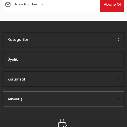
Ürün açıklamasında eksik bilgiler bulunuyor.
Abone Ol
Ürün bilgilerinde hatalar bulunuyor.
Ürün fiyatı diğer sitelerden daha pahalı.
Bu ürüne benzer farklı alternatifler olmalı.
Kategoriler
Üyelik
Gönder
Kurumsal
Alışveriş