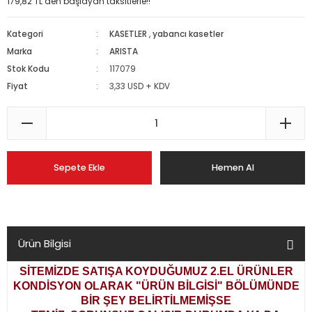
179,82 TL den başlayan taksitlerle!!
Kategori
KASETLER
,
yabancı kasetler
Marka
ARISTA
Stok Kodu
117079
Fiyat
3,33 USD + KDV
Sepete Ekle
Hemen Al
Ürün Bilgisi
SİTEMİZDE SATIŞA KOYDUĞUMUZ 2.EL ÜRÜNLER
KONDİSYON OLARAK
"ÜRÜN BİLGİSİ" BÖLÜMÜNDE
BİR ŞEY BELİRTİLMEMİŞSE