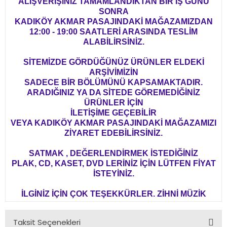
ALIŞVERİŞİNİZ TAMAMLANDIKTAN BİR İŞ GÜNÜ
SONRA
KADIKÖY AKMAR PASAJINDAKİ MAĞAZAMIZDAN
12:00 - 19:00 SAATLERİ ARASINDA TESLİM
ALABİLİRSİNİZ.
SİTEMİZDE GÖRDÜĞÜNÜZ ÜRÜNLER ELDEKİ
ARŞİVİMİZİN
SADECE BİR BÖLÜMÜNÜ KAPSAMAKTADIR.
ARADIĞINIZ YA DA SİTEDE GÖREMEDİĞİNİZ
ÜRÜNLER İÇİN
İLETİŞİME GEÇEBİLİR
VEYA KADIKÖY AKMAR PASAJINDAKİ MAĞAZAMIZI
ZİYARET EDEBİLİRSİNİZ.
SATMAK , DEĞERLENDİRMEK İSTEDİĞİNİZ
PLAK, CD, KASET, DVD LERİNİZ İÇİN LÜTFEN FİYAT
İSTEYİNİZ.
İLGİNİZ İÇİN ÇOK TEŞEKKÜRLER. ZİHNİ MÜZİK
Taksit Seçenekleri