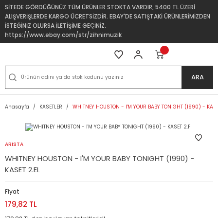
SİTEDE GÖRDÜĞÜNÜZ TÜM ÜRÜNLER STOKTA VARDIR, 5400 TL ÜZERİ
ALIŞVERİŞLERDE KARGO ÜCRETSİZDİR. EBAY'DE SATIŞTAKİ ÜRÜNLERİMİZDEN
İSTEĞİNİZ OLURSA İLETİŞİME GEÇİNİZ.
https://www.ebay.com/str/zihnimuzik
ARA
Anasayfa
KASETLER
WHITNEY HOUSTON - I'M YOUR BABY TONIGHT (1990) - KASE
ARISTA
WHITNEY HOUSTON - I'M YOUR BABY TONIGHT (1990) -
KASET 2.EL
Fiyat
179,82 TL