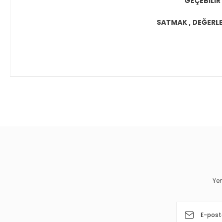
GEÇEBİLİR
SATMAK , DEĞERLEN
Bu ürünün fiyat bilgisi, resim, ürün açıklamalarında ve diğer 
Görüş ve önerileriniz için teşekkür ederiz.
Ürün resmi kalitesiz, bozuk veya görüntülenemiyor.
Ürün açıklamasında eksik bilgiler bulunuyor.
Ürün bilgilerinde hatalar bulunuyor.
Yen
Ürün fiyatı diğer sitelerden daha pahalı.
Bu ürüne benzer farklı alternatifler olmalı.