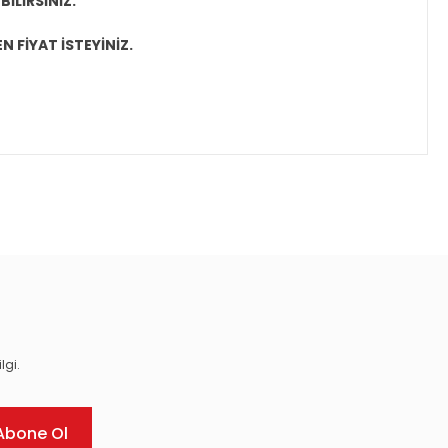
İLİRSİNİZ.
N FİYAT İSTEYİNİZ.
ıza iletebilirsiniz.
lgi.
Abone Ol