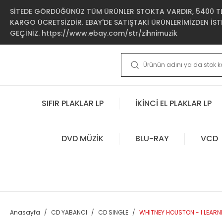
SİTEDE GÖRDÜĞÜNÜZ TÜM ÜRÜNLER STOKTA VARDIR, 5400 TL 
KARGO ÜCRETSİZDİR. EBAY'DE SATIŞTAKİ ÜRÜNLERİMİZDEN İSTE
GEÇİNİZ. https://www.ebay.com/str/zihnimuzik
SIFIR PLAKLAR LP
İKİNCİ EL PLAKLAR LP
DVD MÜZİK
BLU-RAY
VCD
Anasayfa
CD YABANCI
CD SINGLE
WHITNEY HOUSTON - I LEARNE