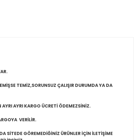
AR.
MEMİŞSE TEMİZ,SORUNSUZ ÇALIŞIR DURUMDA YA DA
N AYRI AYRI KARGO ÜCRETİ ÖDEMEZSİNİZ.
ARGOYA VERİLİR.
A SİTEDE GÖREMEDİĞİNİZ ÜRÜNLER İÇİN İLETİŞİME