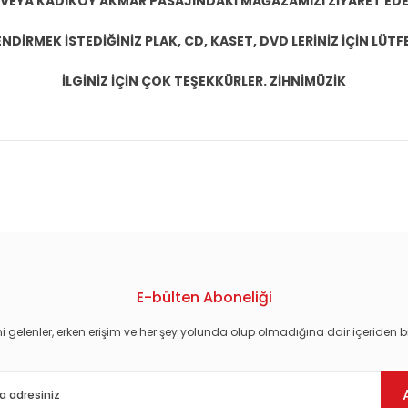
 VEYA KADIKÖY AKMAR PASAJINDAKİ MAĞAZAMIZI ZİYARET EDEB
DİRMEK İSTEDİĞİNİZ PLAK, CD, KASET, DVD LERİNİZ İÇİN LÜTFE
İLGİNİZ İÇİN ÇOK TEŞEKKÜRLER. ZİHNİMÜZİK
konularda yetersiz gördüğünüz noktaları öneri formunu kullanarak tarafım
E-bülten Aboneliği
i gelenler, erken erişim ve her şey yolunda olup olmadığına dair içeriden bi