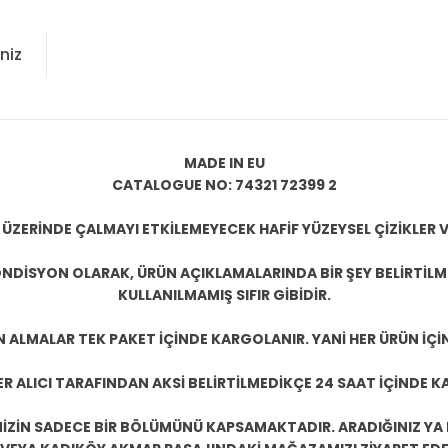
niz
MADE IN EU
CATALOGUE NO: 74321 72399 2
 ÜZERİNDE ÇALMAYI ETKİLEMEYECEK HAFİF YÜZEYSEL ÇİZİKLER V
NDİSYON OLARAK, ÜRÜN AÇIKLAMALARINDA BİR ŞEY BELİRTİL
KULLANILMAMIŞ SIFIR GİBİDİR.
N ALMALAR TEK PAKET İÇİNDE KARGOLANIR. YANİ HER ÜRÜN İÇİ
R ALICI TARAFINDAN AKSİ BELİRTİLMEDİKÇE 24 SAAT İÇİNDE K
ZİN SADECE BİR BÖLÜMÜNÜ KAPSAMAKTADIR. ARADIĞINIZ YA D