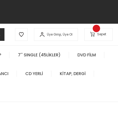
A
Sepet
Üye Girişi,
Üye Ol
P
7'' SINGLE (45LİKLER)
DVD FİLM
ANCI
CD YERLİ
KİTAP, DERGİ