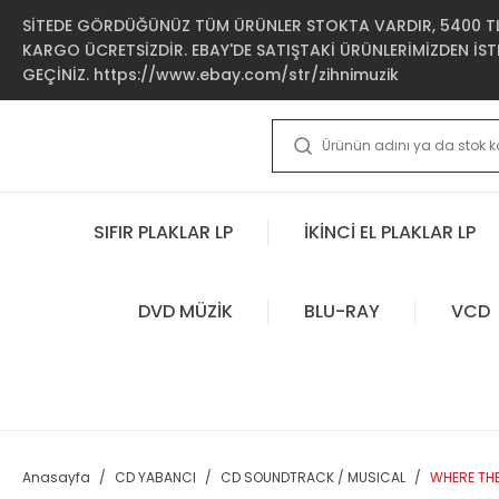
SİTEDE GÖRDÜĞÜNÜZ TÜM ÜRÜNLER STOKTA VARDIR, 5400 TL 
KARGO ÜCRETSİZDİR. EBAY'DE SATIŞTAKİ ÜRÜNLERİMİZDEN İSTE
GEÇİNİZ. https://www.ebay.com/str/zihnimuzik
SIFIR PLAKLAR LP
İKİNCİ EL PLAKLAR LP
DVD MÜZİK
BLU-RAY
VCD
Anasayfa
CD YABANCI
CD SOUNDTRACK / MUSICAL
WHERE THE