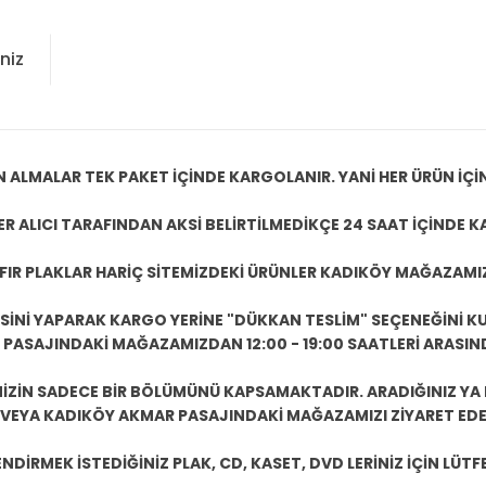
niz
N ALMALAR TEK PAKET İÇİNDE KARGOLANIR. YANİ HER ÜRÜN İÇİ
R ALICI TARAFINDAN AKSİ BELİRTİLMEDİKÇE 24 SAAT İÇİNDE K
IFIR PLAKLAR HARİÇ SİTEMİZDEKİ ÜRÜNLER KADIKÖY MAĞAZAMI
ESİNİ YAPARAK KARGO YERİNE "DÜKKAN TESLİM" SEÇENEĞİNİ KU
ASAJINDAKİ MAĞAZAMIZDAN 12:00 - 19:00 SAATLERİ ARASINDA
ZİN SADECE BİR BÖLÜMÜNÜ KAPSAMAKTADIR. ARADIĞINIZ YA D
 VEYA KADIKÖY AKMAR PASAJINDAKİ MAĞAZAMIZI ZİYARET EDEB
DİRMEK İSTEDİĞİNİZ PLAK, CD, KASET, DVD LERİNİZ İÇİN LÜTFE