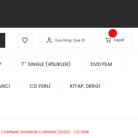
A
Sepet
Üye Girişi,
Üye Ol
P
7'' SINGLE (45LİKLER)
DVD FİLM
ANCI
CD YERLİ
KİTAP, DERGİ
EN CHAPMAN, SHANNON CURFMAN (2000) - CD SIFIR