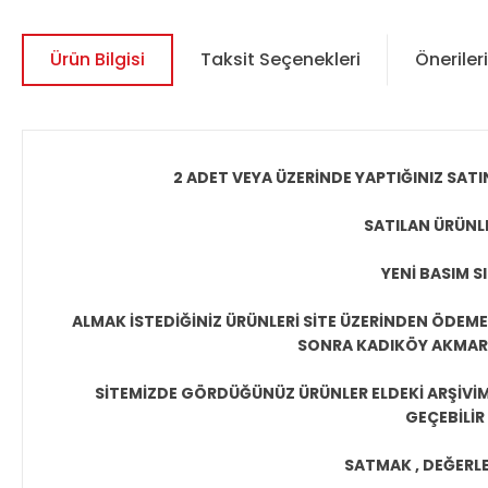
Ürün Bilgisi
Taksit Seçenekleri
Önerileri
2 ADET VEYA ÜZERİNDE YAPTIĞINIZ SATI
SATILAN ÜRÜNLE
YENİ BASIM S
ALMAK İSTEDİĞİNİZ ÜRÜNLERİ SİTE ÜZERİNDEN ÖDEM
SONRA KADIKÖY AKMAR P
SİTEMİZDE GÖRDÜĞÜNÜZ ÜRÜNLER ELDEKİ ARŞİVİMİ
GEÇEBİLİR
SATMAK , DEĞERLEN