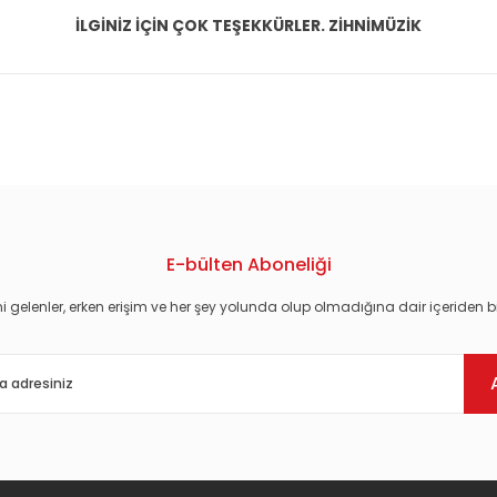
İLGİNİZ İÇİN ÇOK TEŞEKKÜRLER. ZİHNİMÜZİK
konularda yetersiz gördüğünüz noktaları öneri formunu kullanarak tarafım
E-bülten Aboneliği
i gelenler, erken erişim ve her şey yolunda olup olmadığına dair içeriden bi