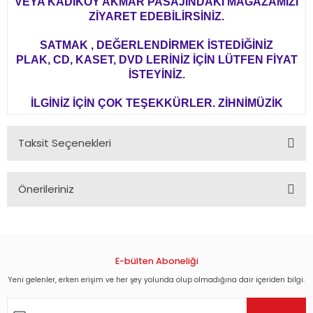
VEYA KADIKÖY AKMAR PASAJINDAKİ MAĞAZAMIZI
ZİYARET EDEBİLİRSİNİZ.
SATMAK , DEĞERLENDİRMEK İSTEDİĞİNİZ
PLAK, CD, KASET, DVD LERİNİZ İÇİN LÜTFEN FİYAT
İSTEYİNİZ.
İLGİNİZ İÇİN ÇOK TEŞEKKÜRLER. ZİHNİMÜZİK
Taksit Seçenekleri
Önerileriniz
Bu ürünün fiyat bilgisi, resim, ürün açıklamalarında ve diğer
konularda yetersiz gördüğünüz noktaları öneri formunu
kullanarak tarafımıza iletebilirsiniz.
Görüş ve önerileriniz için teşekkür ederiz.
E-bülten Aboneliği
Yeni gelenler, erken erişim ve her şey yolunda olup olmadığına dair içeriden bilgi.
Ürün resmi kalitesiz, bozuk veya görüntülenemiyor.
Ürün açıklamasında eksik bilgiler bulunuyor.