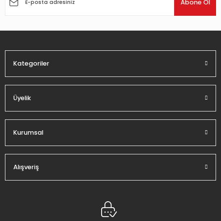
Abone Ol
Ürün bilgilerinde hatalar bulunuyor.
Ürün fiyatı diğer sitelerden daha pahalı.
Bu ürüne benzer farklı alternatifler olmalı.
Kategoriler
Üyelik
Gönder
Kurumsal
Alışveriş