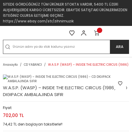
SİTEDE GÖRDÜĞÜNÜZ TÜM ÜRÜNLER STOKTA VARDIR, 5400 TL ÜZERİ
ALIŞVERİŞLERDE KARGO ÜCRETSİZDİR. EBAY'DE SATIŞTAKİ ÜRÜNLERİMİZDEN
İSTEĞİNİZ OLURSA İLETİŞİME GEÇİNİZ.
https://www.ebay.com/str/zihnimuzik
ARA
Anasayfa
CD YABANCI
W.A.S.P. (WASP) – INSIDE THE ELECTRIC CIRCUS (1986) 
W.A.S.P. (WASP) – INSIDE THE ELECTRIC CIRCUS (1986) - CD
DIGIPACK AMBALAJINDA SIFIR
Fiyat
702,00 TL
74,42 TL den başlayan taksitlerle!!