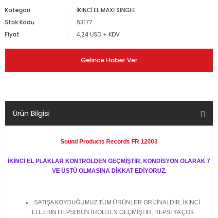
Kategori
İKİNCİ EL MAXI SINGLE
Stok Kodu
63177
Fiyat
4,24 USD + KDV
Gelince Haber Ver
Ürün Bilgisi
Sound Products Records FR 12003
İKİNCİ EL PLAKLAR KONTROLDEN GEÇMİŞTİR, KONDİSYON OLARAK 7
VE ÜSTÜ OLMASINA DİKKAT EDİYORUZ.
SATIŞA KOYDUĞUMUZ TÜM ÜRÜNLER ORİJİNALDİR, İKİNCİ
ELLERİN HEPSİ KONTROLDEN GEÇMİŞTİR, HEPSİ YA ÇOK