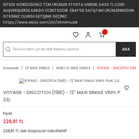
SİTEDE GÖRDÜĞÜNÜZ TÜM ÜRÜNLER STOKTA VARDIR, 5400 TL ÜZERİ
ALIŞVERİŞLERDE KARGO ÜCRETSİZDİR. EBAY'DE SATIŞTAKİ ÜRÜNLERİMİZDEN
İSTEĞİNİZ OLURSA İLETİŞİME GEÇİNİZ.
https://www.ebay.com/str/zihnimuzik
ARA
Anasayfa
12'' MAXI SINGLE
İKİNCİ EL MAXI SINGLE
VOYAGE - DISCOTCH (1981) -
VOYAGE - DISCOTCH (1981) - 12'' MAXI SINGLE VINYL PLAK
2.EL
Fiyat
228,81 TL
228,81 TL den başlayan taksitlerle!!