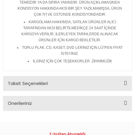
TEMİZDİR YA DA SIFIRA YAKINDIR. ÜRÜN AÇIKLAMASINDA
KONDİSYON HAKKINDA AKSİ BİR ŞEY YAZILMAMIŞSA, ÜRÜN
ÇOK İYİ VE ÜSTÜNDE KONDİSYONDADIR.
KARGOLAMA HAKKINDA; SATILAN ÜRÜNLER ALICI
TARAFINDAN AKSİ BELİRTİLMEDİKÇE 24 SAAT İÇİNDE
KARGOYA VERİLİR, İLERLEYEN TARİHLERDE ALINACAK
ÜRÜNLER İÇİN KARGO BEKLETİLİR.
TOPLU PLAK, CD, KASET, DVD LERİNİZ İÇİN LÜTFEN FİYAT
İSTEYİNİZ.
İLGİNİZ İÇİN ÇOK TEŞEKKÜRLER. ZİHNİMÜZİK
Taksit Seçenekleri
Önerileriniz
Bu ürünün fiyat bilgisi, resim, ürün açıklamalarında ve diğer
konularda yetersiz gördüğünüz noktaları öneri formunu
kullanarak tarafımıza iletebilirsiniz.
Görüş ve önerileriniz için teşekkür ederiz.
E-bülten Aboneliği