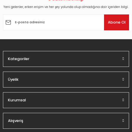
Yeni gelenler, erken erişim ve her şey yolunda olup olmadığına dair içeriden bilgi.
Ürün resmi kalitesiz, bozuk veya görüntülenemiyor.
Ürün açıklamasında eksik bilgiler bulunuyor.
Abone Ol
Ürün bilgilerinde hatalar bulunuyor.
Ürün fiyatı diğer sitelerden daha pahalı.
Bu ürüne benzer farklı alternatifler olmalı.
Kategoriler
Üyelik
Gönder
Kurumsal
Alışveriş