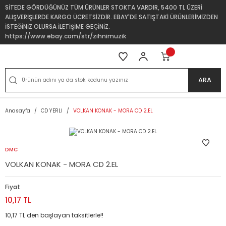
SİTEDE GÖRDÜĞÜNÜZ TÜM ÜRÜNLER STOKTA VARDIR, 5400 TL ÜZERİ
ALIŞVERİŞLERDE KARGO ÜCRETSİZDİR. EBAY'DE SATIŞTAKİ ÜRÜNLERİMİZDEN
İSTEĞİNİZ OLURSA İLETİŞİME GEÇİNİZ.
https://www.ebay.com/str/zihnimuzik
ARA
Anasayfa
CD YERLİ
VOLKAN KONAK - MORA CD 2.EL
DMC
VOLKAN KONAK - MORA CD 2.EL
Fiyat
10,17 TL
10,17 TL den başlayan taksitlerle!!