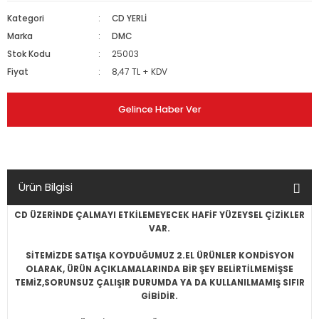
Kategori
CD YERLİ
Marka
DMC
Stok Kodu
25003
Fiyat
8,47 TL + KDV
Gelince Haber Ver
Ürün Bilgisi
CD ÜZERİNDE ÇALMAYI ETKİLEMEYECEK HAFİF YÜZEYSEL ÇİZİKLER
VAR.
SİTEMİZDE SATIŞA KOYDUĞUMUZ 2.EL ÜRÜNLER KONDİSYON
OLARAK, ÜRÜN AÇIKLAMALARINDA BİR ŞEY BELİRTİLMEMİŞSE
TEMİZ,SORUNSUZ ÇALIŞIR DURUMDA YA DA KULLANILMAMIŞ SIFIR
GİBİDİR.