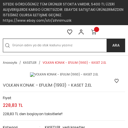
SİTEDE GÖRDÜĞÜNÜZ TÜM ÜRÜNLER STOKTA VARDIR, 5400 TL ÜZERİ
ALIŞVERİŞLERDE KARGO ÜCRETSİZDİR. EBAY'DE SATIŞTAKİ ÜRÜNLERİMİZDEN
İSTEĞİNİZ OLURSA İLETİŞİME GEÇİNİZ.
https://www.ebay.com/str/zihnimuzik
ARA
Anasayfa
KASETLER
VOLKAN KONAK - EFULİM (1993) - KASET 2.EL
VOLKAN KONAK - EFULİM (1993) - KASET 2.EL
Fiyat
228,83 TL
228,83 TL den başlayan taksitlerle!!
Kategori
KASETLER
,
yerli kasetler