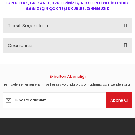
TOPLU PLAK, CD, KASET, DVD LERİNİZ İÇİN LÜTFEN FİYAT İSTEYİNİZ.
İLGİNİZ İÇİN ÇOK TEŞEKKÜRLER. ZİHNİMÜZİK
Taksit Seçenekleri
Önerileriniz
Bu ürünün fiyat bilgisi, resim, ürün açıklamalarında ve diğer
konularda yetersiz gördüğünüz noktaları öneri formunu
kullanarak tarafımıza iletebilirsiniz.
Görüş ve önerileriniz için teşekkür ederiz.
E-bülten Aboneliği
Yeni gelenler, erken erişim ve her şey yolunda olup olmadığına dair içeriden bilgi.
Ürün resmi kalitesiz, bozuk veya görüntülenemiyor.
Ürün açıklamasında eksik bilgiler bulunuyor.
Abone Ol
Ürün bilgilerinde hatalar bulunuyor.
Ürün fiyatı diğer sitelerden daha pahalı.
Bu ürüne benzer farklı alternatifler olmalı.