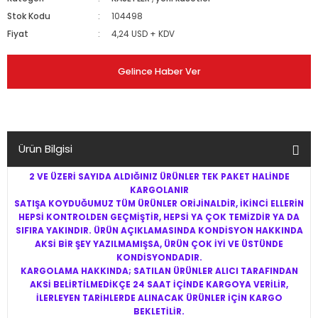
Stok Kodu
104498
Fiyat
4,24 USD + KDV
Gelince Haber Ver
Ürün Bilgisi
2 VE ÜZERİ SAYIDA ALDIĞINIZ ÜRÜNLER TEK PAKET HALİNDE
KARGOLANIR
SATIŞA KOYDUĞUMUZ TÜM ÜRÜNLER ORİJİNALDİR, İKİNCİ ELLERİN
HEPSİ KONTROLDEN GEÇMİŞTİR, HEPSİ YA ÇOK TEMİZDİR YA DA
SIFIRA YAKINDIR. ÜRÜN AÇIKLAMASINDA KONDİSYON HAKKINDA
AKSİ BİR ŞEY YAZILMAMIŞSA, ÜRÜN ÇOK İYİ VE ÜSTÜNDE
KONDİSYONDADIR.
KARGOLAMA HAKKINDA; SATILAN ÜRÜNLER ALICI TARAFINDAN
AKSİ BELİRTİLMEDİKÇE 24 SAAT İÇİNDE KARGOYA VERİLİR,
İLERLEYEN TARİHLERDE ALINACAK ÜRÜNLER İÇİN KARGO
BEKLETİLİR.