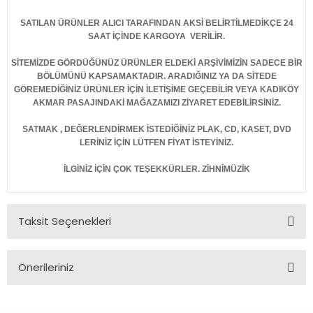
SATILAN ÜRÜNLER ALICI TARAFINDAN AKSİ BELİRTİLMEDİKÇE 24
SAAT İÇİNDE KARGOYA VERİLİR.
SİTEMİZDE GÖRDÜĞÜNÜZ ÜRÜNLER ELDEKİ ARŞİVİMİZİN SADECE BİR
BÖLÜMÜNÜ KAPSAMAKTADIR. ARADIĞINIZ YA DA SİTEDE
GÖREMEDİĞİNİZ ÜRÜNLER İÇİN İLETİŞİME GEÇEBİLİR VEYA KADIKÖY
AKMAR PASAJINDAKİ MAĞAZAMIZI ZİYARET EDEBİLİRSİNİZ.
SATMAK , DEĞERLENDİRMEK İSTEDİĞİNİZ PLAK, CD, KASET, DVD
LERİNİZ İÇİN LÜTFEN FİYAT İSTEYİNİZ.
İLGİNİZ İÇİN ÇOK TEŞEKKÜRLER. ZİHNİMÜZİK
Taksit Seçenekleri
Önerileriniz
Bu ürünün fiyat bilgisi, resim, ürün açıklamalarında ve diğer
konularda yetersiz gördüğünüz noktaları öneri formunu