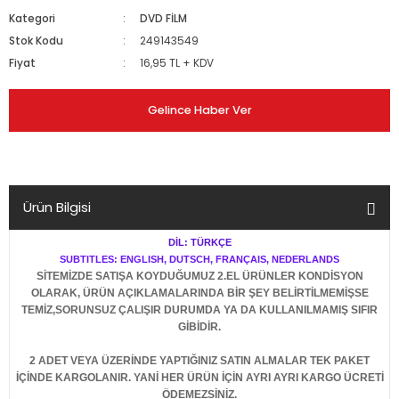
Kategori
DVD FİLM
Stok Kodu
249143549
Fiyat
16,95 TL + KDV
Gelince Haber Ver
Ürün Bilgisi
DİL: TÜRKÇE
SUBTITLES: ENGLISH, DUTSCH, FRANÇAIS, NEDERLANDS
SİTEMİZDE SATIŞA KOYDUĞUMUZ 2.EL ÜRÜNLER KONDİSYON
OLARAK, ÜRÜN AÇIKLAMALARINDA BİR ŞEY BELİRTİLMEMİŞSE
TEMİZ,SORUNSUZ ÇALIŞIR DURUMDA YA DA KULLANILMAMIŞ SIFIR
GİBİDİR.
2 ADET VEYA ÜZERİNDE YAPTIĞINIZ SATIN ALMALAR TEK PAKET
İÇİNDE KARGOLANIR. YANİ HER ÜRÜN İÇİN AYRI AYRI KARGO ÜCRETİ
ÖDEMEZSİNİZ.