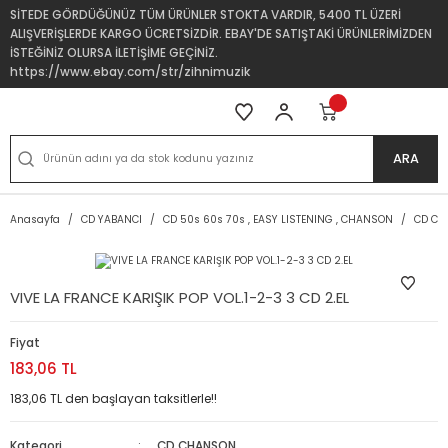
SİTEDE GÖRDÜĞÜNÜZ TÜM ÜRÜNLER STOKTA VARDIR, 5400 TL ÜZERİ
ALIŞVERİŞLERDE KARGO ÜCRETSİZDİR. EBAY'DE SATIŞTAKİ ÜRÜNLERİMİZDEN
İSTEĞİNİZ OLURSA İLETİŞİME GEÇİNİZ.
https://www.ebay.com/str/zihnimuzik
ARA
Anasayfa
CD YABANCI
CD 50s 60s 70s , EASY LISTENING , CHANSON
CD C
VIVE LA FRANCE KARIŞIK POP VOL.1-2-3 3 CD 2.EL
Fiyat
183,06 TL
183,06 TL den başlayan taksitlerle!!
Kategori
CD CHANSON