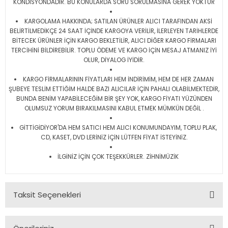
KONDİSYONDADIR. BU KONULARDA SORU SORULMASINA GEREK YOKTUR
KARGOLAMA HAKKINDA; SATILAN ÜRÜNLER ALICI TARAFINDAN AKSİ
BELİRTİLMEDİKÇE 24 SAAT İÇİNDE KARGOYA VERİLİR, İLERLEYEN TARİHLERDE
BİTECEK ÜRÜNLER İÇİN KARGO BEKLETİLİR, ALICI DİĞER KARGO FİRMALARI
TERCİHİNİ BİLDİREBİLİR. TOPLU ÖDEME VE KARGO İÇİN MESAJ ATMANIZ İYİ
OLUR, DİYALOG İYİDİR.
KARGO FİRMALARININ FİYATLARI HEM İNDİRİMİM, HEM DE HER ZAMAN
ŞUBEYE TESLİM ETTİĞİM HALDE BAZI ALICILAR İÇİN PAHALI OLABİLMEKTEDİR,
BUNDA BENİM YAPABİLECEĞİM BİR ŞEY YOK, KARGO FİYATI YÜZÜNDEN
OLUMSUZ YORUM BIRAKILMASINI KABUL ETMEK MÜMKÜN DEĞİL .
GİTTİGİDİYOR'DA HEM SATICI HEM ALICI KONUMUNDAYIM, TOPLU PLAK,
CD, KASET, DVD LERİNİZ İÇİN LÜTFEN FİYAT İSTEYİNİZ.
İLGİNİZ İÇİN ÇOK TEŞEKKÜRLER. ZİHNİMÜZİK
Taksit Seçenekleri