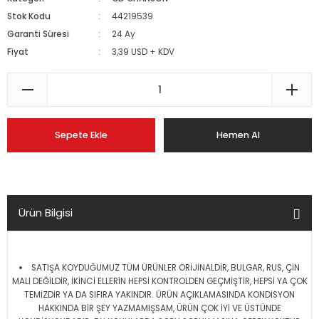
Stok Kodu
44219539
Garanti Süresi
24 Ay
Fiyat
3,39 USD + KDV
Sepete Ekle
Hemen Al
Ürün Bilgisi
SATIŞA KOYDUĞUMUZ TÜM ÜRÜNLER ORİJİNALDİR, BULGAR, RUS, ÇİN
MALI DEĞİLDİR, İKİNCİ ELLERİN HEPSİ KONTROLDEN GEÇMİŞTİR, HEPSİ YA ÇOK
TEMİZDİR YA DA SIFIRA YAKINDIR. ÜRÜN AÇIKLAMASINDA KONDİSYON
HAKKINDA BİR ŞEY YAZMAMIŞSAM, ÜRÜN ÇOK İYİ VE ÜSTÜNDE