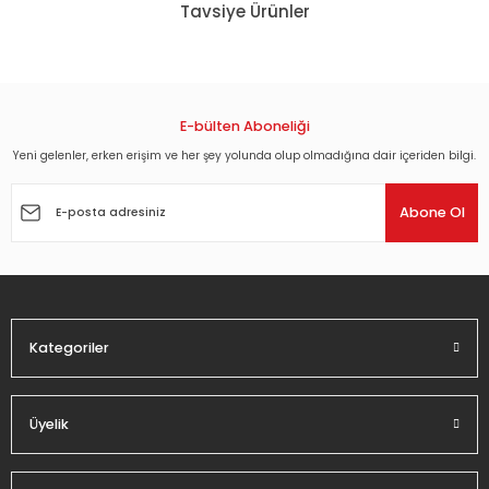
Tavsiye Ürünler
kullanarak tarafımıza iletebilirsiniz.
Görüş ve önerileriniz için teşekkür ederiz.
ELIZABETH THE GOLDEN AGE - CATE BLANCHETT - GEOFFREY RUSH - CLIVE OW
Ürün resmi kalitesiz, bozuk veya görüntülenemiyor.
Ürün açıklamasında eksik bilgiler bulunuyor.
E-bülten Aboneliği
45,90 TL
Ürün bilgilerinde hatalar bulunuyor.
Yeni gelenler, erken erişim ve her şey yolunda olup olmadığına dair içeriden bilgi.
Ürün fiyatı diğer sitelerden daha pahalı.
BOLEYN KIZI - THE OTHER BOLEYN GIRL - NATALIE PORTMAN - SCARLETT JOHA
Abone Ol
Bu ürüne benzer farklı alternatifler olmalı.
44,82 TL
THE YOUNG VICTORIA - EMILY BLUNT - RUPERT FRIEND - DVD 2.EL TR ALTYAZI 
Kategoriler
90,18 TL
Gönder
Üyelik