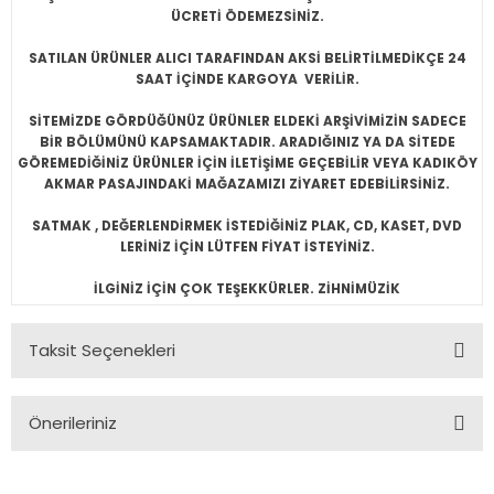
ÜCRETİ ÖDEMEZSİNİZ.
SATILAN ÜRÜNLER ALICI TARAFINDAN AKSİ BELİRTİLMEDİKÇE 24
SAAT İÇİNDE KARGOYA VERİLİR.
SİTEMİZDE GÖRDÜĞÜNÜZ ÜRÜNLER ELDEKİ ARŞİVİMİZİN SADECE
BİR BÖLÜMÜNÜ KAPSAMAKTADIR. ARADIĞINIZ YA DA SİTEDE
GÖREMEDİĞİNİZ ÜRÜNLER İÇİN İLETİŞİME GEÇEBİLİR VEYA KADIKÖY
AKMAR PASAJINDAKİ MAĞAZAMIZI ZİYARET EDEBİLİRSİNİZ.
SATMAK , DEĞERLENDİRMEK İSTEDİĞİNİZ PLAK, CD, KASET, DVD
LERİNİZ İÇİN LÜTFEN FİYAT İSTEYİNİZ.
İLGİNİZ İÇİN ÇOK TEŞEKKÜRLER. ZİHNİMÜZİK
Taksit Seçenekleri
Önerileriniz
Bu ürünün fiyat bilgisi, resim, ürün açıklamalarında ve diğer
konularda yetersiz gördüğünüz noktaları öneri formunu