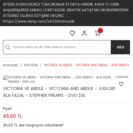
SİTEDE GÖRDÜĞÜNÜZ TÜM ÜRÜNLER STOKTA VARDIR, 5400 TL ÜZERİ
ALIŞVERİŞLERDE KARGO ÜCRETSİZDİR. EBAY'DE SATIŞTAKİ ÜRÜNLERİMİZDEN
İSTEĞİNİZ OLURSA İLETİŞİME GEÇİNİZ.
https://www.ebay.com/str/zihnimuzik
ARA
Anasayfa
DVD FİLM
VICTORIA VE ABDUL - VICTORIA AND ABDUL - JUDI DENCH - 
VICTORIA VE ABDUL - VICTORIA AND ABDUL - JUDI DENCH -
ALA FAZAL - STEPHEN FREARS - DVD 2.EL
Fiyat
45,00 TL
45,00 TL den başlayan taksitlerle!!