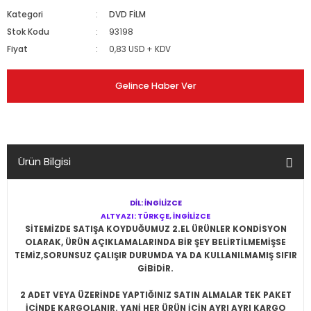
Kategori
DVD FİLM
Stok Kodu
93198
Fiyat
0,83 USD + KDV
Gelince Haber Ver
Ürün Bilgisi
DİL: İNGİLİZCE
ALTYAZI: TÜRKÇE, İNGİLİZCE
SİTEMİZDE SATIŞA KOYDUĞUMUZ 2.EL ÜRÜNLER KONDİSYON
OLARAK, ÜRÜN AÇIKLAMALARINDA BİR ŞEY BELİRTİLMEMİŞSE
TEMİZ,SORUNSUZ ÇALIŞIR DURUMDA YA DA KULLANILMAMIŞ SIFIR
GİBİDİR.
2 ADET VEYA ÜZERİNDE YAPTIĞINIZ SATIN ALMALAR TEK PAKET
İÇİNDE KARGOLANIR. YANİ HER ÜRÜN İÇİN AYRI AYRI KARGO