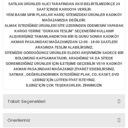
SATILAN ÜRÜNLER ALICI TARAFINDAN AKSİ BELİRTİLMEDİKÇE 24
SAAT İÇİNDE KARGOYA VERİLİR.
YENİ BASIM SIFIR PLAKLAR HARİÇ SİTEMİZDEKİ ÜRÜNLER KADIKÖY
MAĞAZAMIZDA DEĞİLDİR.
ALMAK İSTEDİĞİNİZ ÜRÜNLERİ SİTE ÜZERİNDEN ÖDEMESİNİ YAPARAK
KARGO YERİNE "DÜKKAN TESLİM" SEÇENEĞİNİ KULLANIP
ALIŞVERİŞİNİZ TAMAMLANDIKTAN BİR İŞ GÜNÜ SONRA KADIKÖY
AKMAR PASAJINDAKİ MAĞAZAMIZDAN 12:00 - 19:00 SAATLERİ
ARASINDA TESLİM ALABİLİRSİNİZ.
SİTEMİZDE GÖRDÜĞÜNÜZ ÜRÜNLER ELDEKİ ARŞİVİMİZİN SADECE BİR
BÖLÜMÜNÜ KAPSAMAKTADIR. ARADIĞINIZ YA DA SİTEDE
GÖREMEDİĞİNİZ ÜRÜNLER İÇİN İLETİŞİME GEÇEBİLİR VEYA KADIKÖY
AKMAR PASAJINDAKİ MAĞAZAMIZI ZİYARET EDEBİLİRSİNİZ.
SATMAK , DEĞERLENDİRMEK İSTEDİĞİNİZ PLAK, CD, KASET, DVD
LERİNİZ İÇİN LÜTFEN FİYAT İSTEYİNİZ.
İLGİNİZ İÇİN ÇOK TEŞEKKÜRLER. ZİHNİMÜZİK
Taksit Seçenekleri
Önerileriniz