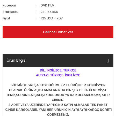
Kategori
DVD FİLM
Stok Kodu
249144856
Fiyat
1,25 USD + KDV
Gelince Haber Ver
Ürün Bilgisi
DİL: İNGİLİZCE, TÜRKÇE
ALTYAZI: TÜRKÇE, İNGİLİZCE
SİTEMİZDE SATIŞA KOYDUĞUMUZ 2.EL ÜRÜNLER KONDİSYON
OLARAK, ÜRÜN AÇIKLAMALARINDA BİR ŞEY BELİRTİLMEMİŞSE
TEMİZ,SORUNSUZ ÇALIŞIR DURUMDA YA DA KULLANILMAMIŞ SIFIR
GİBİDİR.
2 ADET VEYA ÜZERİNDE YAPTIĞINIZ SATIN ALMALAR TEK PAKET
İÇİNDE KARGOLANIR. YANİ HER ÜRÜN İÇİN AYRI AYRI KARGO ÜCRETİ
ÖDEMEZSİNİZ.