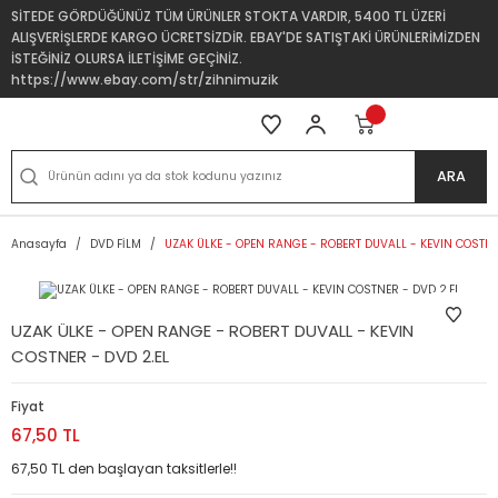
SİTEDE GÖRDÜĞÜNÜZ TÜM ÜRÜNLER STOKTA VARDIR, 5400 TL ÜZERİ
ALIŞVERİŞLERDE KARGO ÜCRETSİZDİR. EBAY'DE SATIŞTAKİ ÜRÜNLERİMİZDEN
İSTEĞİNİZ OLURSA İLETİŞİME GEÇİNİZ.
https://www.ebay.com/str/zihnimuzik
ARA
Anasayfa
DVD FİLM
UZAK ÜLKE - OPEN RANGE - ROBERT DUVALL - KEVIN COSTNE
UZAK ÜLKE - OPEN RANGE - ROBERT DUVALL - KEVIN
COSTNER - DVD 2.EL
Fiyat
67,50 TL
67,50 TL den başlayan taksitlerle!!