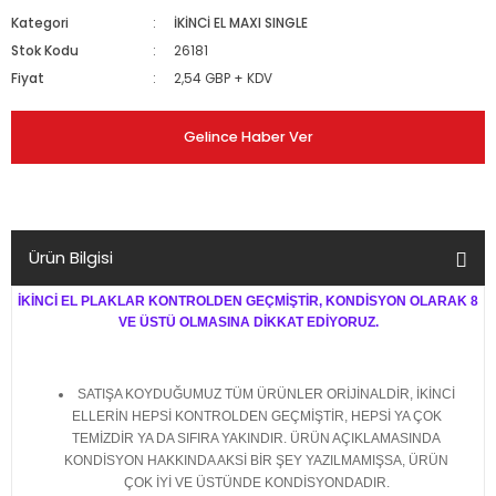
Kategori
İKİNCİ EL MAXI SINGLE
Stok Kodu
26181
Fiyat
2,54 GBP + KDV
Gelince Haber Ver
Ürün Bilgisi
İKİNCİ EL PLAKLAR KONTROLDEN GEÇMİŞTİR, KONDİSYON OLARAK 8
VE ÜSTÜ OLMASINA DİKKAT EDİYORUZ.
SATIŞA KOYDUĞUMUZ TÜM ÜRÜNLER ORİJİNALDİR, İKİNCİ
ELLERİN HEPSİ KONTROLDEN GEÇMİŞTİR, HEPSİ YA ÇOK
TEMİZDİR YA DA SIFIRA YAKINDIR. ÜRÜN AÇIKLAMASINDA
KONDİSYON HAKKINDA AKSİ BİR ŞEY YAZILMAMIŞSA, ÜRÜN
ÇOK İYİ VE ÜSTÜNDE KONDİSYONDADIR.