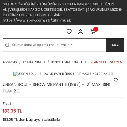
SİTEDE GÖRDÜĞÜNÜZ TÜM ÜRÜNLER STOKTA VARDIR, 5400 TL ÜZERİ
ALIŞVERİŞLERDE KARGO ÜCRETSİZDİR. EBAY'DE SATIŞTAKİ ÜRÜNLERİMİZDEN
İSTEĞİNİZ OLURSA İLETİŞİME GEÇİNİZ.
https://www.ebay.com/str/zihnimuzik
ARA
Anasayfa
12'' MAXI SINGLE
İKİNCİ EL MAXI SINGLE
URBAN SOUL - SHOW ME PART
URBAN SOUL - SHOW ME PART II (1997) - 12'' MAXI SINGLE
PLAK 2.EL
Fiyat
183,05 TL
183,05 TL den başlayan taksitlerle!!