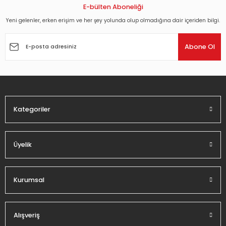
Ürün açıklamasında eksik bilgiler bulunuyor.
E-bülten Aboneliği
488,16 TL
Ürün bilgilerinde hatalar bulunuyor.
Yeni gelenler, erken erişim ve her şey yolunda olup olmadığına dair içeriden bilgi.
Ürün fiyatı diğer sitelerden daha pahalı.
Abone Ol
Bu ürüne benzer farklı alternatifler olmalı.
Kategoriler
Gönder
Üyelik
Kurumsal
Alışveriş