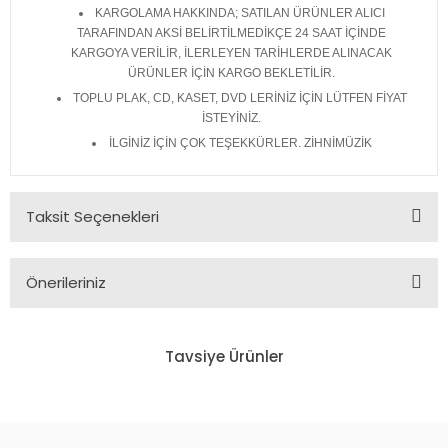
KARGOLAMA HAKKINDA; SATILAN ÜRÜNLER ALICI
TARAFINDAN AKSİ BELİRTİLMEDİKÇE 24 SAAT İÇİNDE
KARGOYA VERİLİR, İLERLEYEN TARİHLERDE ALINACAK
ÜRÜNLER İÇİN KARGO BEKLETİLİR.
TOPLU PLAK, CD, KASET, DVD LERİNİZ İÇİN LÜTFEN FİYAT
İSTEYİNİZ.
İLGİNİZ İÇİN ÇOK TEŞEKKÜRLER. ZİHNİMÜZİK
Taksit Seçenekleri
Önerileriniz
Bu ürünün fiyat bilgisi, resim, ürün açıklamalarında ve diğer
konularda yetersiz gördüğünüz noktaları öneri formunu
Tavsiye Ürünler
kullanarak tarafımıza iletebilirsiniz.
Görüş ve önerileriniz için teşekkür ederiz.
MARTHA WASH - CARRY ON (1992) - 12'' MAXI SINGLE SIFIR (WEATHER GIRLS)
Ürün resmi kalitesiz, bozuk veya görüntülenemiyor.