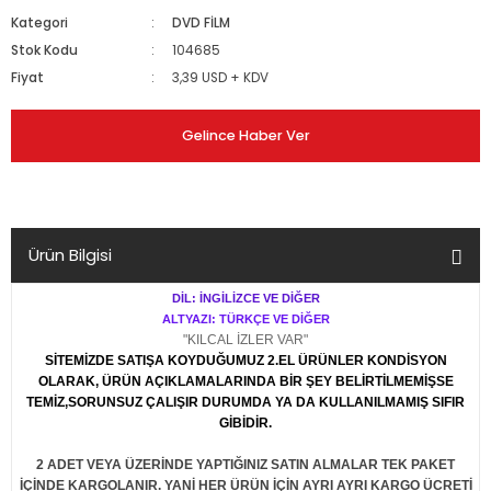
Kategori
DVD FİLM
Stok Kodu
104685
Fiyat
3,39 USD + KDV
Gelince Haber Ver
Ürün Bilgisi
DİL: İNGİLİZCE VE DİĞER
ALTYAZI: TÜRKÇE VE DİĞER
"KILCAL İZLER VAR"
SİTEMİZDE SATIŞA KOYDUĞUMUZ 2.EL ÜRÜNLER KONDİSYON
OLARAK, ÜRÜN AÇIKLAMALARINDA BİR ŞEY BELİRTİLMEMİŞSE
TEMİZ,SORUNSUZ ÇALIŞIR DURUMDA YA DA KULLANILMAMIŞ SIFIR
GİBİDİR.
2 ADET VEYA ÜZERİNDE YAPTIĞINIZ SATIN ALMALAR TEK PAKET
İÇİNDE KARGOLANIR. YANİ HER ÜRÜN İÇİN AYRI AYRI KARGO ÜCRETİ