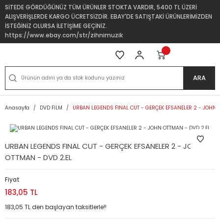
SİTEDE GÖRDÜĞÜNÜZ TÜM ÜRÜNLER STOKTA VARDIR, 5400 TL ÜZERİ
ALIŞVERİŞLERDE KARGO ÜCRETSİZDİR. EBAY'DE SATIŞTAKİ ÜRÜNLERİMİZDEN
İSTEĞİNİZ OLURSA İLETİŞİME GEÇİNİZ.
https://www.ebay.com/str/zihnimuzik
ARA
Anasayfa
DVD FİLM
URBAN LEGENDS FINAL CUT - GERÇEK EFSANELER 2 - JOHN 
URBAN LEGENDS FINAL CUT - GERÇEK EFSANELER 2 - JOHN
OTTMAN - DVD 2.EL
Fiyat
183,05 TL
183,05 TL den başlayan taksitlerle!!