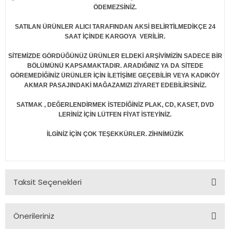
ÖDEMEZSİNİZ.
SATILAN ÜRÜNLER ALICI TARAFINDAN AKSİ BELİRTİLMEDİKÇE 24
SAAT İÇİNDE KARGOYA VERİLİR.
SİTEMİZDE GÖRDÜĞÜNÜZ ÜRÜNLER ELDEKİ ARŞİVİMİZİN SADECE BİR
BÖLÜMÜNÜ KAPSAMAKTADIR. ARADIĞINIZ YA DA SİTEDE
GÖREMEDİĞİNİZ ÜRÜNLER İÇİN İLETİŞİME GEÇEBİLİR VEYA KADIKÖY
AKMAR PASAJINDAKİ MAĞAZAMIZI ZİYARET EDEBİLİRSİNİZ.
SATMAK , DEĞERLENDİRMEK İSTEDİĞİNİZ PLAK, CD, KASET, DVD
LERİNİZ İÇİN LÜTFEN FİYAT İSTEYİNİZ.
İLGİNİZ İÇİN ÇOK TEŞEKKÜRLER. ZİHNİMÜZİK
Taksit Seçenekleri
Önerileriniz