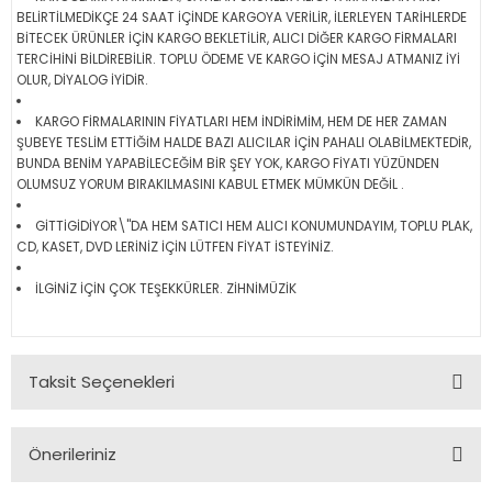
BELİRTİLMEDİKÇE 24 SAAT İÇİNDE KARGOYA VERİLİR, İLERLEYEN TARİHLERDE
BİTECEK ÜRÜNLER İÇİN KARGO BEKLETİLİR, ALICI DİĞER KARGO FİRMALARI
TERCİHİNİ BİLDİREBİLİR. TOPLU ÖDEME VE KARGO İÇİN MESAJ ATMANIZ İYİ
OLUR, DİYALOG İYİDİR.
KARGO FİRMALARININ FİYATLARI HEM İNDİRİMİM, HEM DE HER ZAMAN
ŞUBEYE TESLİM ETTİĞİM HALDE BAZI ALICILAR İÇİN PAHALI OLABİLMEKTEDİR,
BUNDA BENİM YAPABİLECEĞİM BİR ŞEY YOK, KARGO FİYATI YÜZÜNDEN
OLUMSUZ YORUM BIRAKILMASINI KABUL ETMEK MÜMKÜN DEĞİL .
GİTTİGİDİYOR\"DA HEM SATICI HEM ALICI KONUMUNDAYIM, TOPLU PLAK,
CD, KASET, DVD LERİNİZ İÇİN LÜTFEN FİYAT İSTEYİNİZ.
İLGİNİZ İÇİN ÇOK TEŞEKKÜRLER. ZİHNİMÜZİK
Taksit Seçenekleri
Önerileriniz