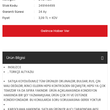
Stok Kodu
249144499
Garanti Süresi
24 Ay
Fiyat
3,39 TL + KDV
Gelince Haber Ver
Ürün Bilgisi
İNGİLİZCE
; TÜRKÇE ALTYAZILI
SATIŞA KOYDUĞUMUZ TÜM ÜRÜNLER ORİJİNALDİR, BULGAR, RUS, ÇİN
MALI DEĞİLDİR, İKİNCİ ELLERİN HEPSİ KONTROLDEN GEÇMİŞTİR, HEPSİ YA ÇOK
TEMİZDİR YA DA SIFIRA YAKINDIR. ÜRÜN AÇIKLAMASINDA KONDİSYON
HAKKINDA BİR ŞEY YAZMAMIŞSAM, ÜRÜN ÇOK İYİ VE ÜSTÜNDE
KONDİSYONDADIR. BU KONULARDA SORU SORULMASINA GEREK YOKTUR
KARGOLAMA HAKKINDA; SATILAN ÜRÜNLER ALICI TARAFINDAN AKSİ