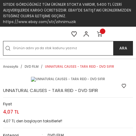
SİTEDE GÖRDÜĞÜNÜZ TÜM ÜRÜNLER STOKTA VARDIR, 5400 TL ÜZERİ
ALIŞVERİŞLERDE KARGO ÜCRETSİZDİR. EBAY'DE SATIŞTAKİ ÜRÜNLERİMİZDEN
İSTEĞİNİZ OLURSA İLETİŞİME GEÇİNİZ.
https://www.ebay.com/str/zihnimuzik
ARA
Anasayfa
DVD FİLM
UNNATURAL CAUSES - TARA REID - DVD SIFIR
UNNATURAL CAUSES - TARA REID - DVD SIFIR
Fiyat
4,07 TL
4,07 TL den başlayan taksitlerle!!
Kategori
DVD FİLM