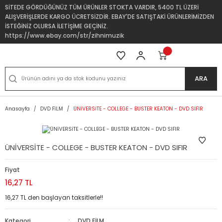
SİTEDE GÖRDÜĞÜNÜZ TÜM ÜRÜNLER STOKTA VARDIR, 5400 TL ÜZERİ
ALIŞVERİŞLERDE KARGO ÜCRETSİZDİR. EBAY'DE SATIŞTAKİ ÜRÜNLERİMİZDEN
İSTEĞİNİZ OLURSA İLETİŞİME GEÇİNİZ.
https://www.ebay.com/str/zihnimuzik
ARA
Anasayfa
DVD FİLM
ÜNİVERSİTE - COLLEGE - BUSTER KEATON - DVD SIFIR
ÜNİVERSİTE - COLLEGE - BUSTER KEATON - DVD SIFIR
Fiyat
16,27 TL
16,27 TL den başlayan taksitlerle!!
Kategori
DVD FİLM