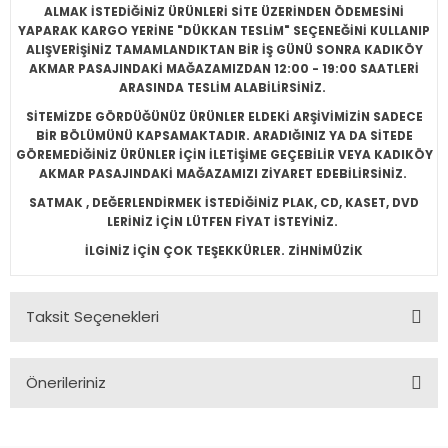
ALMAK İSTEDİĞİNİZ ÜRÜNLERİ SİTE ÜZERİNDEN ÖDEMESİNİ
YAPARAK KARGO YERİNE "DÜKKAN TESLİM" SEÇENEĞİNİ KULLANIP
ALIŞVERİŞİNİZ TAMAMLANDIKTAN BİR İŞ GÜNÜ SONRA KADIKÖY
AKMAR PASAJINDAKİ MAĞAZAMIZDAN 12:00 - 19:00 SAATLERİ
ARASINDA TESLİM ALABİLİRSİNİZ.
SİTEMİZDE GÖRDÜĞÜNÜZ ÜRÜNLER ELDEKİ ARŞİVİMİZİN SADECE
BİR BÖLÜMÜNÜ KAPSAMAKTADIR. ARADIĞINIZ YA DA SİTEDE
GÖREMEDİĞİNİZ ÜRÜNLER İÇİN İLETİŞİME GEÇEBİLİR VEYA KADIKÖY
AKMAR PASAJINDAKİ MAĞAZAMIZI ZİYARET EDEBİLİRSİNİZ.
SATMAK , DEĞERLENDİRMEK İSTEDİĞİNİZ PLAK, CD, KASET, DVD
LERİNİZ İÇİN LÜTFEN FİYAT İSTEYİNİZ.
İLGİNİZ İÇİN ÇOK TEŞEKKÜRLER. ZİHNİMÜZİK
Taksit Seçenekleri
Önerileriniz
Bu ürünün fiyat bilgisi, resim, ürün açıklamalarında ve diğer
konularda yetersiz gördüğünüz noktaları öneri formunu