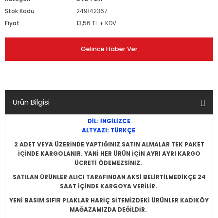
Stok Kodu
249142367
Fiyat
13,56 TL + KDV
Gelince Haber Ver
Ürün Bilgisi
DİL: İNGİLİZCE
ALTYAZI: TÜRKÇE
2 ADET VEYA ÜZERİNDE YAPTIĞINIZ SATIN ALMALAR TEK PAKET
İÇİNDE KARGOLANIR. YANİ HER ÜRÜN İÇİN AYRI AYRI KARGO
ÜCRETİ ÖDEMEZSİNİZ.
SATILAN ÜRÜNLER ALICI TARAFINDAN AKSİ BELİRTİLMEDİKÇE 24
SAAT İÇİNDE KARGOYA VERİLİR.
YENİ BASIM SIFIR PLAKLAR HARİÇ SİTEMİZDEKİ ÜRÜNLER KADIKÖY
MAĞAZAMIZDA DEĞİLDİR.