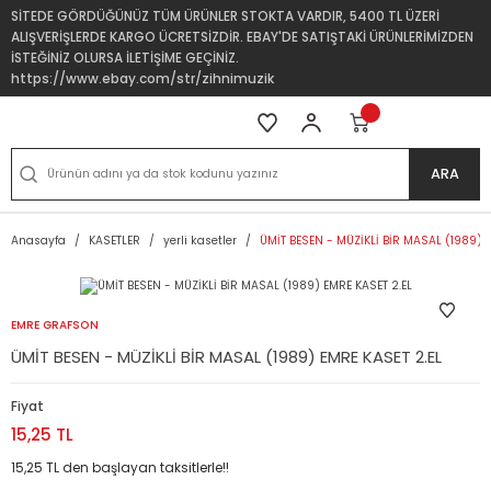
SİTEDE GÖRDÜĞÜNÜZ TÜM ÜRÜNLER STOKTA VARDIR, 5400 TL ÜZERİ
ALIŞVERİŞLERDE KARGO ÜCRETSİZDİR. EBAY'DE SATIŞTAKİ ÜRÜNLERİMİZDEN
İSTEĞİNİZ OLURSA İLETİŞİME GEÇİNİZ.
https://www.ebay.com/str/zihnimuzik
ARA
Anasayfa
KASETLER
yerli kasetler
ÜMİT BESEN - MÜZİKLİ BİR MASAL (1989) 
EMRE GRAFSON
ÜMİT BESEN - MÜZİKLİ BİR MASAL (1989) EMRE KASET 2.EL
Fiyat
15,25 TL
15,25 TL den başlayan taksitlerle!!