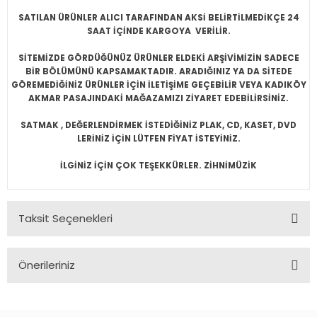
SATILAN ÜRÜNLER ALICI TARAFINDAN AKSİ BELİRTİLMEDİKÇE 24
SAAT İÇİNDE KARGOYA VERİLİR.
SİTEMİZDE GÖRDÜĞÜNÜZ ÜRÜNLER ELDEKİ ARŞİVİMİZİN SADECE
BİR BÖLÜMÜNÜ KAPSAMAKTADIR. ARADIĞINIZ YA DA SİTEDE
GÖREMEDİĞİNİZ ÜRÜNLER İÇİN İLETİŞİME GEÇEBİLİR VEYA KADIKÖY
AKMAR PASAJINDAKİ MAĞAZAMIZI ZİYARET EDEBİLİRSİNİZ.
SATMAK , DEĞERLENDİRMEK İSTEDİĞİNİZ PLAK, CD, KASET, DVD
LERİNİZ İÇİN LÜTFEN FİYAT İSTEYİNİZ.
İLGİNİZ İÇİN ÇOK TEŞEKKÜRLER. ZİHNİMÜZİK
Taksit Seçenekleri
Önerileriniz
Bu ürünün fiyat bilgisi, resim, ürün açıklamalarında ve diğer
konularda yetersiz gördüğünüz noktaları öneri formunu