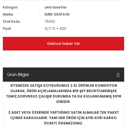
Kategori
yerli kasetler
Marka
EMRE GRAFSON
Stok Kodu
79242
Fiyat
12,71 TL + KDV
Gelince Haber Ver
Ürün Bilgisi
SİTEMİZDE SATIŞA KOYDUĞUMUZ 2.EL ÜRÜNLER KONDİSYON
OLARAK, ÜRÜN AÇIKLAMALARINDA BİR ŞEY BELİRTİLMEMİŞSE
TEMİZ,SORUNSUZ ÇALIŞIR DURUMDA YA DA KULLANILMAMIŞ SIFIR
GİBİDİR.
2 ADET VEYA ÜZERİNDE YAPTIĞINIZ SATIN ALMALAR TEK PAKET
İÇİNDE KARGOLANIR. YANİ HER ÜRÜN İÇİN AYRI AYRI KARGO
ÜCRETİ ÖDEMEZSİNİZ.