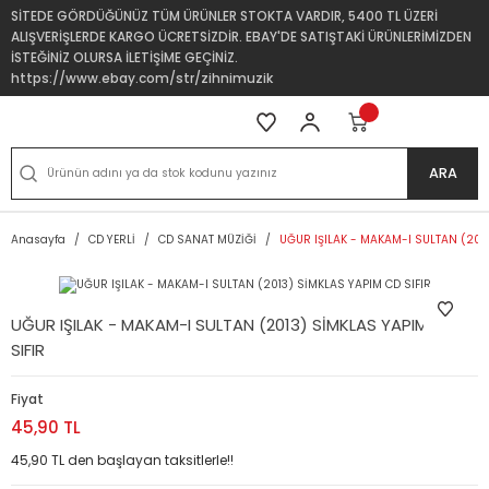
SİTEDE GÖRDÜĞÜNÜZ TÜM ÜRÜNLER STOKTA VARDIR, 5400 TL ÜZERİ
ALIŞVERİŞLERDE KARGO ÜCRETSİZDİR. EBAY'DE SATIŞTAKİ ÜRÜNLERİMİZDEN
İSTEĞİNİZ OLURSA İLETİŞİME GEÇİNİZ.
https://www.ebay.com/str/zihnimuzik
ARA
Anasayfa
CD YERLİ
CD SANAT MÜZİĞİ
UĞUR IŞILAK - MAKAM-I SULTAN (2013
UĞUR IŞILAK - MAKAM-I SULTAN (2013) SİMKLAS YAPIM CD
SIFIR
Fiyat
45,90 TL
45,90 TL den başlayan taksitlerle!!