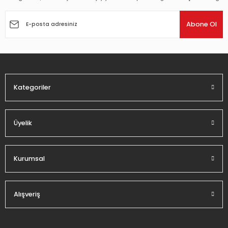
Ürün resmi kalitesiz, bozuk veya görüntülenemiyor.
Ürün açıklamasında eksik bilgiler bulunuyor.
Abone Ol
Ürün bilgilerinde hatalar bulunuyor.
Ürün fiyatı diğer sitelerden daha pahalı.
Bu ürüne benzer farklı alternatifler olmalı.
Kategoriler
Üyelik
Gönder
Kurumsal
Alışveriş