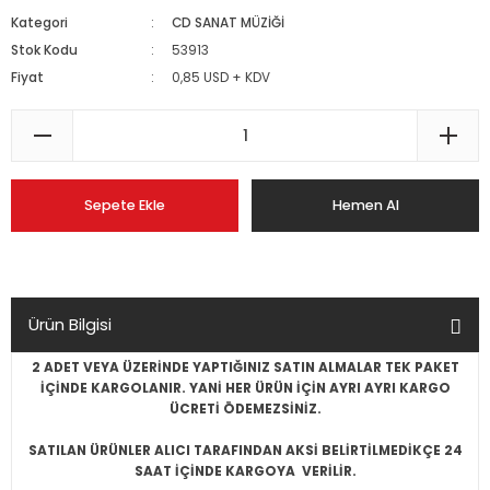
Kategori
CD SANAT MÜZİĞİ
Stok Kodu
53913
Fiyat
0,85 USD + KDV
Sepete Ekle
Hemen Al
Ürün Bilgisi
2 ADET VEYA ÜZERİNDE YAPTIĞINIZ SATIN ALMALAR TEK PAKET
İÇİNDE KARGOLANIR. YANİ HER ÜRÜN İÇİN AYRI AYRI KARGO
ÜCRETİ ÖDEMEZSİNİZ.
SATILAN ÜRÜNLER ALICI TARAFINDAN AKSİ BELİRTİLMEDİKÇE 24
SAAT İÇİNDE KARGOYA VERİLİR.