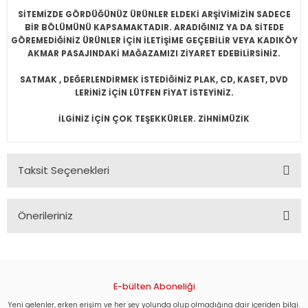
SİTEMİZDE GÖRDÜĞÜNÜZ ÜRÜNLER ELDEKİ ARŞİVİMİZİN SADECE
BİR BÖLÜMÜNÜ KAPSAMAKTADIR. ARADIĞINIZ YA DA SİTEDE
GÖREMEDİĞİNİZ ÜRÜNLER İÇİN İLETİŞİME GEÇEBİLİR VEYA KADIKÖY
AKMAR PASAJINDAKİ MAĞAZAMIZI ZİYARET EDEBİLİRSİNİZ.
SATMAK , DEĞERLENDİRMEK İSTEDİĞİNİZ PLAK, CD, KASET, DVD
LERİNİZ İÇİN LÜTFEN FİYAT İSTEYİNİZ.
İLGİNİZ İÇİN ÇOK TEŞEKKÜRLER. ZİHNİMÜZİK
Taksit Seçenekleri
Önerileriniz
Bu ürünün fiyat bilgisi, resim, ürün açıklamalarında ve diğer
konularda yetersiz gördüğünüz noktaları öneri formunu
kullanarak tarafımıza iletebilirsiniz.
Görüş ve önerileriniz için teşekkür ederiz.
E-bülten Aboneliği
Yeni gelenler, erken erişim ve her şey yolunda olup olmadığına dair içeriden bilgi.