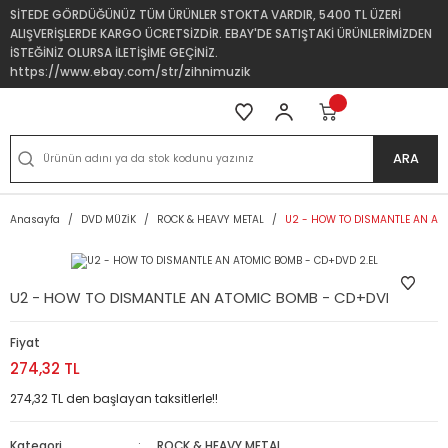
SİTEDE GÖRDÜĞÜNÜZ TÜM ÜRÜNLER STOKTA VARDIR, 5400 TL ÜZERİ
ALIŞVERİŞLERDE KARGO ÜCRETSİZDİR. EBAY'DE SATIŞTAKİ ÜRÜNLERİMİZDEN
İSTEĞİNİZ OLURSA İLETİŞİME GEÇİNİZ.
https://www.ebay.com/str/zihnimuzik
ARA
Anasayfa
DVD MÜZİK
ROCK & HEAVY METAL
U2 - HOW TO DISMANTLE AN ATO
U2 - HOW TO DISMANTLE AN ATOMIC BOMB - CD+DVD 2.EL
Fiyat
274,32 TL
274,32 TL den başlayan taksitlerle!!
Kategori
ROCK & HEAVY METAL