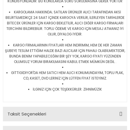
KONDİSYONDADIR. BU KONULARDA SORU SORULMASINA GEREK YOKTUR
KARGOLAMA HAKKINDA; SATILAN ÜRÜNLER ALICI TARAFINDAN AKSİ
BELİRTİLMEDİKÇE 24 SAAT İÇİNDE KARGOYA VERİLİR, İLERLEYEN TARİHLERDE
BİTECEK ÜRÜNLER İÇİN KARGO BEKLETİLİR, ALICI DİĞER KARGO FİRMALARI
TERCİHİNİ BİLDİREBİLİR. TOPLU ÖDEME VE KARGO İÇİN MESAJ ATMANIZ İYİ
OLUR, DİYALOG İYİDİR.
KARGO FİRMALARININ FİYATLARI HEM İNDİRİMİM, HEM DE HER ZAMAN
ŞUBEYE TESLİM ETTİĞİM HALDE BAZI ALICILAR İÇİN PAHALI OLABİLMEKTEDİR,
BUNDA BENİM YAPABİLECEĞİM BİR ŞEY YOK, KARGO FİYATI YÜZÜNDEN
OLUMSUZ YORUM BIRAKILMASINI KABUL ETMEK MÜMKÜN DEĞİL .
GİTTİGİDİYOR'DA HEM SATICI HEM ALICI KONUMUNDAYIM, TOPLU PLAK,
CD, KASET, DVD LERİNİZ İÇİN LÜTFEN FİYAT İSTEYİNİZ.
İLGİNİZ İÇİN ÇOK TEŞEKKÜRLER. ZİHNİMÜZİK
Taksit Seçenekleri