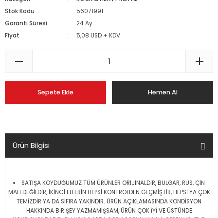
Stok Kodu
56071991
Garanti Süresi
24 Ay
Fiyat
5,08 USD + KDV
Sepete Ekle
Hemen Al
Ürün Bilgisi
SATIŞA KOYDUĞUMUZ TÜM ÜRÜNLER ORİJİNALDİR, BULGAR, RUS, ÇİN
MALI DEĞİLDİR, İKİNCİ ELLERİN HEPSİ KONTROLDEN GEÇMİŞTİR, HEPSİ YA ÇOK
TEMİZDİR YA DA SIFIRA YAKINDIR. ÜRÜN AÇIKLAMASINDA KONDİSYON
HAKKINDA BİR ŞEY YAZMAMIŞSAM, ÜRÜN ÇOK İYİ VE ÜSTÜNDE