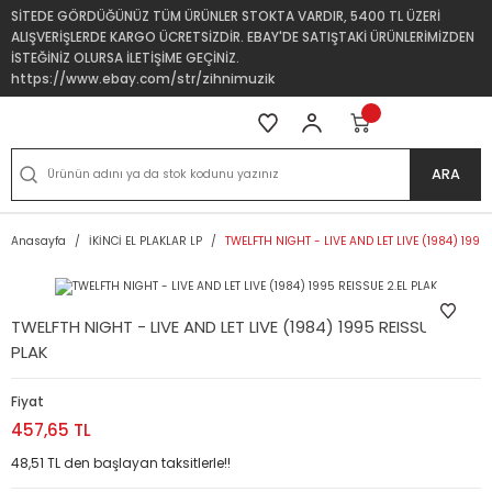
SİTEDE GÖRDÜĞÜNÜZ TÜM ÜRÜNLER STOKTA VARDIR, 5400 TL ÜZERİ
ALIŞVERİŞLERDE KARGO ÜCRETSİZDİR. EBAY'DE SATIŞTAKİ ÜRÜNLERİMİZDEN
İSTEĞİNİZ OLURSA İLETİŞİME GEÇİNİZ.
https://www.ebay.com/str/zihnimuzik
ARA
Anasayfa
İKİNCİ EL PLAKLAR LP
TWELFTH NIGHT - LIVE AND LET LIVE (1984) 1995 
TWELFTH NIGHT - LIVE AND LET LIVE (1984) 1995 REISSUE 2.EL
PLAK
Fiyat
457,65 TL
48,51 TL den başlayan taksitlerle!!