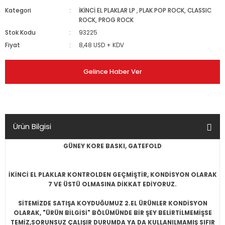
Kategori
İKİNCİ EL PLAKLAR LP
,
PLAK POP ROCK, CLASSIC
ROCK, PROG ROCK
Stok Kodu
93225
Fiyat
8,48 USD + KDV
Gelince Haber Ver
Ürün Bilgisi
GÜNEY KORE BASKI, GATEFOLD
İKİNCİ EL PLAKLAR KONTROLDEN GEÇMİŞTİR, KONDİSYON OLARAK
7 VE ÜSTÜ OLMASINA DİKKAT EDİYORUZ.
SİTEMİZDE SATIŞA KOYDUĞUMUZ 2.EL ÜRÜNLER KONDİSYON
OLARAK, "ÜRÜN BİLGİSİ" BÖLÜMÜNDE BİR ŞEY BELİRTİLMEMİŞSE
TEMİZ,SORUNSUZ ÇALIŞIR DURUMDA YA DA KULLANILMAMIŞ SIFIR