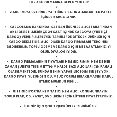
SORU SORULMASINA GEREK YOKTUR
2 ADET VEYA ÜZERİNDE YAPTIĞINIZ SATIN ALMALAR TEK PAKET
İÇİNDE KARGOLANIR.
KARGOLAMA HAKKINDA; SATILAN ÜRÜNLER ALICI TARAFINDAN
AKSİ BELİRTİLMEDİKÇE 24 SAAT İÇİNDE KARGOYA (YURTİÇİ
KARGO) VERİLİR, İLERLEYEN TARİHLERDE BİTECEK ÜRÜNLER İÇİN
KARGO BEKLETİLİR, ALICI DİĞER KARGO FİRMALARI TERCİHİNİ
BİLDİREBİLİR. TOPLU ÖDEME VE KARGO İÇİN MESAJ ATMANIZ İYİ
OLUR, DİYALOG İYİDİR.
KARGO FİRMALARININ FİYATLARI HEM İNDİRİMİM, HEM DE HER
ZAMAN ŞUBEYE TESLİM ETTİĞİM HALDE BAZI ALICILAR İÇİN PAHALI
OLABİLMEKTEDİR, BUNDA BENİM YAPABİLECEĞİM BİR ŞEY YOK,
KARGO FİYATI YÜZÜNDEN OLUMSUZ YORUM BIRAKILMASINI KABUL
ETMEK MÜMKÜN DEĞİL .
GİTTİGİDİYOR'DA HEM SATICI HEM ALICI KONUMUNDAYIM,
TOPLU PLAK, CD, KASET, DVD LERİNİZ İÇİN LÜTFEN FİYAT İSTEYİNİZ.
İLGİNİZ İÇİN ÇOK TEŞEKKÜRLER. ZİHNİMÜZİK