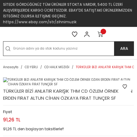
SİTEDE GÖRDÜĞÜNÜZ TÜM ÜRÜNLER STOKTA VARDIR, 5400 TL ÜZERİ
ALIŞVERİŞLERDE KARGO ÜCRETSİZDİR. EBAY'DE SATIŞTAKİ ÜRÜNLERİMİZDEN
İSTEĞİNİZ OLURSA İLETİŞİME GEÇİNİZ.
https://www.ebay.com/str/zihnimuzik
ARA
Anasayfa
CD YERLİ
CD HALK MÜZİĞİ
TÜRKÜLER BİZİ ANLATIR KARIŞIK THM C
TÜRKÜLER BİZİ ANLATIR KARIŞIK THM CD ÖZLEM ÖRNEK OZAN
ERDEN FIRAT ALTUN CİHAN ÖZKAYA FIRAT TUNÇER SF
Fiyat
91,26 TL
91,26 TL den başlayan taksitlerle!!