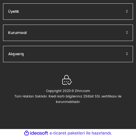
Üyelik
Gönder
Kurumsal
Alışveriş
Copyright 2023 © Zihni.com
Tüm Hakları Saklıdır. Kredi kartı bilgileriniz 256bit SSL sertifikası ile
korunmaktadır.
ideasoft
ile
e-