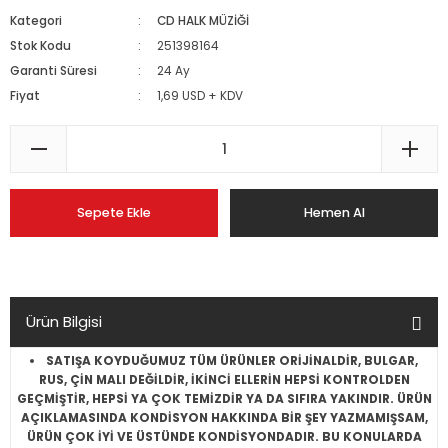
Kategori
CD HALK MÜZİĞİ
Stok Kodu
251398164
Garanti Süresi
24 Ay
Fiyat
1,69 USD + KDV
Sepete Ekle
Hemen Al
Ürün Bilgisi
SATIŞA KOYDUĞUMUZ TÜM ÜRÜNLER ORİJİNALDİR, BULGAR,
RUS, ÇİN MALI DEĞİLDİR, İKİNCİ ELLERİN HEPSİ KONTROLDEN
GEÇMİŞTİR, HEPSİ YA ÇOK TEMİZDİR YA DA SIFIRA YAKINDIR. ÜRÜN
AÇIKLAMASINDA KONDİSYON HAKKINDA BİR ŞEY YAZMAMIŞSAM,
ÜRÜN ÇOK İYİ VE ÜSTÜNDE KONDİSYONDADIR. BU KONULARDA