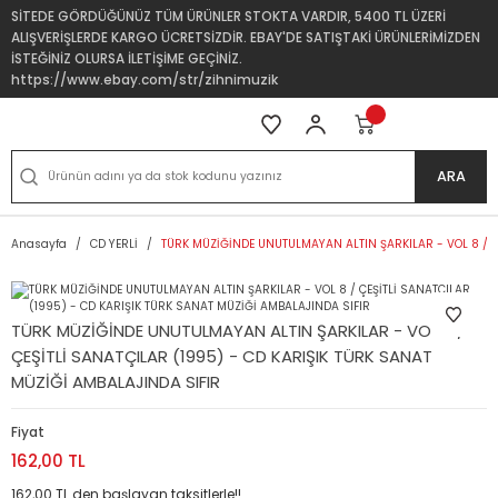
SİTEDE GÖRDÜĞÜNÜZ TÜM ÜRÜNLER STOKTA VARDIR, 5400 TL ÜZERİ
ALIŞVERİŞLERDE KARGO ÜCRETSİZDİR. EBAY'DE SATIŞTAKİ ÜRÜNLERİMİZDEN
İSTEĞİNİZ OLURSA İLETİŞİME GEÇİNİZ.
https://www.ebay.com/str/zihnimuzik
ARA
Anasayfa
CD YERLİ
TÜRK MÜZİĞİNDE UNUTULMAYAN ALTIN ŞARKILAR - VOL 8 / ÇE
TÜRK MÜZİĞİNDE UNUTULMAYAN ALTIN ŞARKILAR - VOL 8 /
ÇEŞİTLİ SANATÇILAR (1995) - CD KARIŞIK TÜRK SANAT
MÜZİĞİ AMBALAJINDA SIFIR
Fiyat
162,00 TL
162,00 TL den başlayan taksitlerle!!