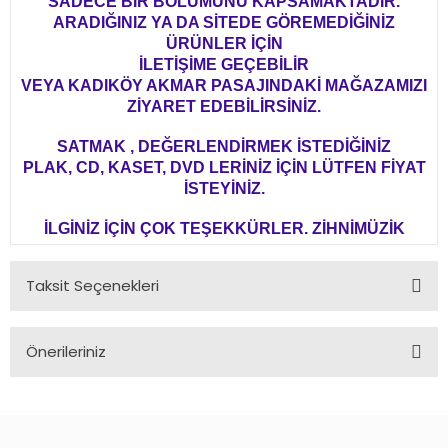
SADECE BİR BÖLÜMÜNÜ KAPSAMAKTADIR.
ARADIĞINIZ YA DA SİTEDE GÖREMEDİĞİNİZ
ÜRÜNLER İÇİN
İLETİŞİME GEÇEBİLİR
VEYA KADIKÖY AKMAR PASAJINDAKİ MAĞAZAMIZI
ZİYARET EDEBİLİRSİNİZ.
SATMAK , DEĞERLENDİRMEK İSTEDİĞİNİZ
PLAK, CD, KASET, DVD LERİNİZ İÇİN LÜTFEN FİYAT
İSTEYİNİZ.
İLGİNİZ İÇİN ÇOK TEŞEKKÜRLER. ZİHNİMÜZİK
Taksit Seçenekleri
Önerileriniz
Bu ürünün fiyat bilgisi, resim, ürün açıklamalarında ve diğer
konularda yetersiz gördüğünüz noktaları öneri formunu
kullanarak tarafımıza iletebilirsiniz.