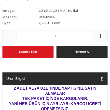
Kategori
CD YERLİ
,
CD SANAT MÜZİĞİ
Stok Kodu
251042056
Fiyat
2,50 EUR + KDV
Sepete Ekle
Hemen Al
Ürün Bilgisi
2 ADET VEYA ÜZERİNDE YAPTIĞINIZ SATIN
ALMALAR
TEK PAKET İÇİNDE KARGOLANIR.
YANİ HER ÜRÜN İÇİN AYRI AYRI KARGO ÜCRETİ
ÖDEMEZSİNİZ.