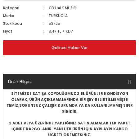
Kategori
CD HALK MÜZİĞİ
Marka
TÜRKÜOLA
Stok Kodu
53725
Fiyat
8,47 TL + KDV
Gelince Haber Ver
Ürün Bilgisi
SİTEMİZDE SATIŞA KOYDUĞUMUZ 2.EL ÜRÜNLER KONDİSYON
OLARAK, ÜRÜN AÇIKLAMALARINDA BİR ŞEY BELİRTİLMEMİŞSE
TEMİZ,SORUNSUZ ÇALIŞIR DURUMDA YA DA KULLANILMAMIŞ SIFIR
GİBİDİR.
2 ADET VEYA ÜZERİNDE YAPTIĞINIZ SATIN ALMALAR TEK PAKET
İÇİNDE KARGOLANIR. YANİ HER ÜRÜN İÇİN AYRI AYRI KARGO
ÜCRETİ ÖDEMEZSİNİZ.