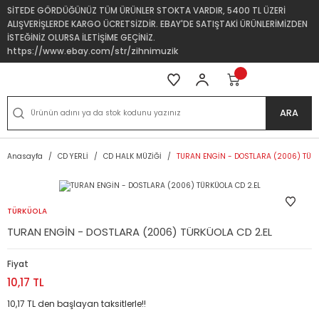
SİTEDE GÖRDÜĞÜNÜZ TÜM ÜRÜNLER STOKTA VARDIR, 5400 TL ÜZERİ
ALIŞVERİŞLERDE KARGO ÜCRETSİZDİR. EBAY'DE SATIŞTAKİ ÜRÜNLERİMİZDEN
İSTEĞİNİZ OLURSA İLETİŞİME GEÇİNİZ.
https://www.ebay.com/str/zihnimuzik
ARA
Anasayfa
CD YERLİ
CD HALK MÜZİĞİ
TURAN ENGİN - DOSTLARA (2006) TÜRK
TÜRKÜOLA
TURAN ENGİN - DOSTLARA (2006) TÜRKÜOLA CD 2.EL
Fiyat
10,17 TL
10,17 TL den başlayan taksitlerle!!