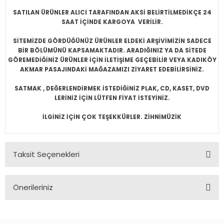
SATILAN ÜRÜNLER ALICI TARAFINDAN AKSİ BELİRTİLMEDİKÇE 24
SAAT İÇİNDE KARGOYA VERİLİR.
SİTEMİZDE GÖRDÜĞÜNÜZ ÜRÜNLER ELDEKİ ARŞİVİMİZİN SADECE
BİR BÖLÜMÜNÜ KAPSAMAKTADIR. ARADIĞINIZ YA DA SİTEDE
GÖREMEDİĞİNİZ ÜRÜNLER İÇİN İLETİŞİME GEÇEBİLİR VEYA KADIKÖY
AKMAR PASAJINDAKİ MAĞAZAMIZI ZİYARET EDEBİLİRSİNİZ.
SATMAK , DEĞERLENDİRMEK İSTEDİĞİNİZ PLAK, CD, KASET, DVD
LERİNİZ İÇİN LÜTFEN FİYAT İSTEYİNİZ.
İLGİNİZ İÇİN ÇOK TEŞEKKÜRLER. ZİHNİMÜZİK
Taksit Seçenekleri
Önerileriniz
Bu ürünün fiyat bilgisi, resim, ürün açıklamalarında ve diğer
konularda yetersiz gördüğünüz noktaları öneri formunu