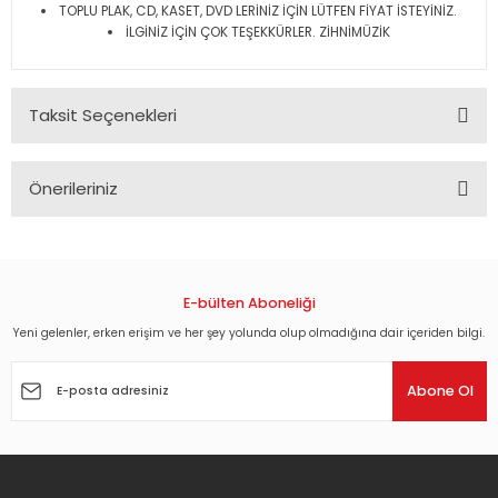
TOPLU PLAK, CD, KASET, DVD LERİNİZ İÇİN LÜTFEN FİYAT İSTEYİNİZ.
İLGİNİZ İÇİN ÇOK TEŞEKKÜRLER. ZİHNİMÜZİK
Taksit Seçenekleri
Önerileriniz
Bu ürünün fiyat bilgisi, resim, ürün açıklamalarında ve diğer
konularda yetersiz gördüğünüz noktaları öneri formunu
kullanarak tarafımıza iletebilirsiniz.
Görüş ve önerileriniz için teşekkür ederiz.
E-bülten Aboneliği
Yeni gelenler, erken erişim ve her şey yolunda olup olmadığına dair içeriden bilgi.
Ürün resmi kalitesiz, bozuk veya görüntülenemiyor.
Ürün açıklamasında eksik bilgiler bulunuyor.
Abone Ol
Ürün bilgilerinde hatalar bulunuyor.
Ürün fiyatı diğer sitelerden daha pahalı.
Bu ürüne benzer farklı alternatifler olmalı.