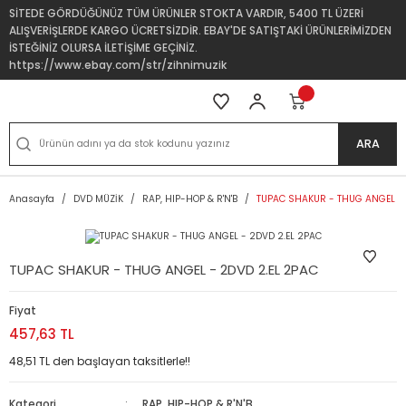
SİTEDE GÖRDÜĞÜNÜZ TÜM ÜRÜNLER STOKTA VARDIR, 5400 TL ÜZERİ
ALIŞVERİŞLERDE KARGO ÜCRETSİZDİR. EBAY'DE SATIŞTAKİ ÜRÜNLERİMİZDEN
İSTEĞİNİZ OLURSA İLETİŞİME GEÇİNİZ.
https://www.ebay.com/str/zihnimuzik
ARA
Anasayfa
DVD MÜZİK
RAP, HIP-HOP & R'N'B
TUPAC SHAKUR - THUG ANGEL - 
TUPAC SHAKUR - THUG ANGEL - 2DVD 2.EL 2PAC
Fiyat
457,63 TL
48,51 TL den başlayan taksitlerle!!
Kategori
RAP, HIP-HOP & R'N'B