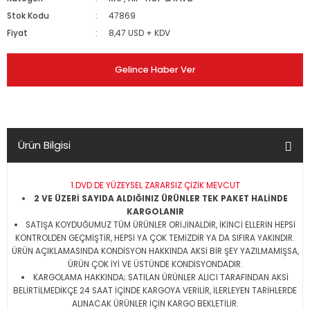
Stok Kodu
47869
Fiyat
8,47 USD + KDV
Gelince Haber Ver
Ürün Bilgisi
1.DVD DE YÜZEYSEL ZARARSIZ ÇİZİK MEVCUT
2 VE ÜZERİ SAYIDA ALDIĞINIZ ÜRÜNLER TEK PAKET HALİNDE
KARGOLANIR
SATIŞA KOYDUĞUMUZ TÜM ÜRÜNLER ORİJİNALDİR, İKİNCİ ELLERİN HEPSİ
KONTROLDEN GEÇMİŞTİR, HEPSİ YA ÇOK TEMİZDİR YA DA SIFIRA YAKINDIR.
ÜRÜN AÇIKLAMASINDA KONDİSYON HAKKINDA AKSİ BİR ŞEY YAZILMAMIŞSA,
ÜRÜN ÇOK İYİ VE ÜSTÜNDE KONDİSYONDADIR.
KARGOLAMA HAKKINDA; SATILAN ÜRÜNLER ALICI TARAFINDAN AKSİ
BELİRTİLMEDİKÇE 24 SAAT İÇİNDE KARGOYA VERİLİR, İLERLEYEN TARİHLERDE
ALINACAK ÜRÜNLER İÇİN KARGO BEKLETİLİR.