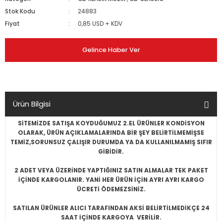
Stok Kodu
24883
Fiyat
0,85 USD + KDV
Gelince Haber Ver
Ürün Bilgisi
SİTEMİZDE SATIŞA KOYDUĞUMUZ 2.EL ÜRÜNLER KONDİSYON
OLARAK, ÜRÜN AÇIKLAMALARINDA BİR ŞEY BELİRTİLMEMİŞSE
TEMİZ,SORUNSUZ ÇALIŞIR DURUMDA YA DA KULLANILMAMIŞ SIFIR
GİBİDİR.
2 ADET VEYA ÜZERİNDE YAPTIĞINIZ SATIN ALMALAR TEK PAKET
İÇİNDE KARGOLANIR. YANİ HER ÜRÜN İÇİN AYRI AYRI KARGO
ÜCRETİ ÖDEMEZSİNİZ.
SATILAN ÜRÜNLER ALICI TARAFINDAN AKSİ BELİRTİLMEDİKÇE 24
SAAT İÇİNDE KARGOYA VERİLİR.