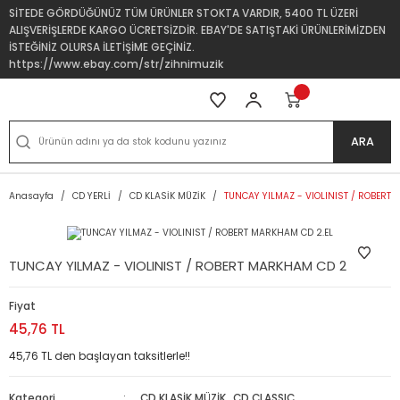
SİTEDE GÖRDÜĞÜNÜZ TÜM ÜRÜNLER STOKTA VARDIR, 5400 TL ÜZERİ
ALIŞVERİŞLERDE KARGO ÜCRETSİZDİR. EBAY'DE SATIŞTAKİ ÜRÜNLERİMİZDEN
İSTEĞİNİZ OLURSA İLETİŞİME GEÇİNİZ.
https://www.ebay.com/str/zihnimuzik
ARA
Anasayfa
CD YERLİ
CD KLASİK MÜZİK
TUNCAY YILMAZ - VIOLINIST / ROBERT
TUNCAY YILMAZ - VIOLINIST / ROBERT MARKHAM CD 2.EL
Fiyat
45,76 TL
45,76 TL den başlayan taksitlerle!!
Kategori
CD KLASİK MÜZİK
,
CD CLASSIC