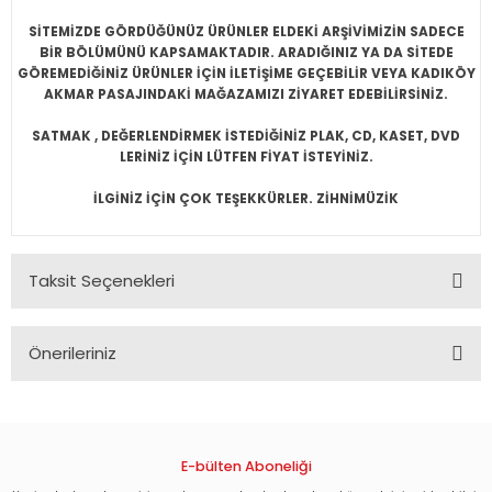
SİTEMİZDE GÖRDÜĞÜNÜZ ÜRÜNLER ELDEKİ ARŞİVİMİZİN SADECE
BİR BÖLÜMÜNÜ KAPSAMAKTADIR. ARADIĞINIZ YA DA SİTEDE
GÖREMEDİĞİNİZ ÜRÜNLER İÇİN İLETİŞİME GEÇEBİLİR VEYA KADIKÖY
AKMAR PASAJINDAKİ MAĞAZAMIZI ZİYARET EDEBİLİRSİNİZ.
SATMAK , DEĞERLENDİRMEK İSTEDİĞİNİZ PLAK, CD, KASET, DVD
LERİNİZ İÇİN LÜTFEN FİYAT İSTEYİNİZ.
İLGİNİZ İÇİN ÇOK TEŞEKKÜRLER. ZİHNİMÜZİK
Taksit Seçenekleri
Önerileriniz
Bu ürünün fiyat bilgisi, resim, ürün açıklamalarında ve diğer
konularda yetersiz gördüğünüz noktaları öneri formunu
kullanarak tarafımıza iletebilirsiniz.
Görüş ve önerileriniz için teşekkür ederiz.
E-bülten Aboneliği