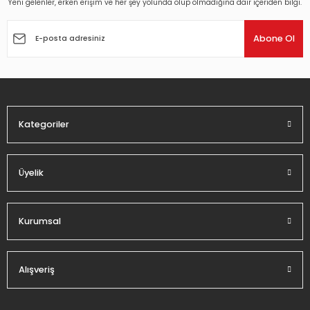
Yeni gelenler, erken erişim ve her şey yolunda olup olmadığına dair içeriden bilgi.
Ürün resmi kalitesiz, bozuk veya görüntülenemiyor.
Ürün açıklamasında eksik bilgiler bulunuyor.
Abone Ol
Ürün bilgilerinde hatalar bulunuyor.
Ürün fiyatı diğer sitelerden daha pahalı.
Bu ürüne benzer farklı alternatifler olmalı.
Kategoriler
Üyelik
Gönder
Kurumsal
Alışveriş