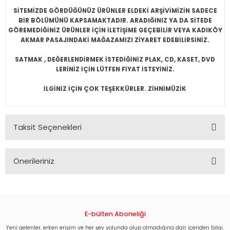
SİTEMİZDE GÖRDÜĞÜNÜZ ÜRÜNLER ELDEKİ ARŞİVİMİZİN SADECE
BİR BÖLÜMÜNÜ KAPSAMAKTADIR. ARADIĞINIZ YA DA SİTEDE
GÖREMEDİĞİNİZ ÜRÜNLER İÇİN İLETİŞİME GEÇEBİLİR VEYA KADIKÖY
AKMAR PASAJINDAKİ MAĞAZAMIZI ZİYARET EDEBİLİRSİNİZ.
SATMAK , DEĞERLENDİRMEK İSTEDİĞİNİZ PLAK, CD, KASET, DVD
LERİNİZ İÇİN LÜTFEN FİYAT İSTEYİNİZ.
İLGİNİZ İÇİN ÇOK TEŞEKKÜRLER. ZİHNİMÜZİK
Taksit Seçenekleri
Önerileriniz
Bu ürünün fiyat bilgisi, resim, ürün açıklamalarında ve diğer
konularda yetersiz gördüğünüz noktaları öneri formunu
kullanarak tarafımıza iletebilirsiniz.
Görüş ve önerileriniz için teşekkür ederiz.
E-bülten Aboneliği
Yeni gelenler, erken erişim ve her şey yolunda olup olmadığına dair içeriden bilgi.