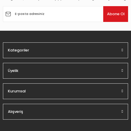
Ürün resmi kalitesiz, bozuk veya görüntülenemiyor.
Ürün açıklamasında eksik bilgiler bulunuyor.
Abone Ol
Ürün bilgilerinde hatalar bulunuyor.
Ürün fiyatı diğer sitelerden daha pahalı.
Bu ürüne benzer farklı alternatifler olmalı.
Kategoriler
Üyelik
Gönder
Kurumsal
Alışveriş