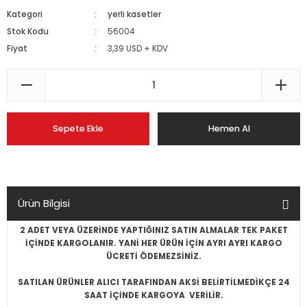
Kategori
yerli kasetler
Stok Kodu
56004
Fiyat
3,39 USD + KDV
Sepete Ekle
Hemen Al
Ürün Bilgisi
2 ADET VEYA ÜZERİNDE YAPTIĞINIZ SATIN ALMALAR TEK PAKET
İÇİNDE KARGOLANIR. YANİ HER ÜRÜN İÇİN AYRI AYRI KARGO
ÜCRETİ ÖDEMEZSİNİZ.
SATILAN ÜRÜNLER ALICI TARAFINDAN AKSİ BELİRTİLMEDİKÇE 24
SAAT İÇİNDE KARGOYA VERİLİR.