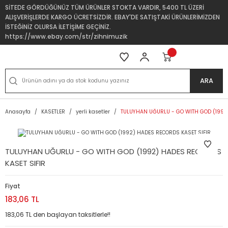
SİTEDE GÖRDÜĞÜNÜZ TÜM ÜRÜNLER STOKTA VARDIR, 5400 TL ÜZERİ
ALIŞVERİŞLERDE KARGO ÜCRETSİZDİR. EBAY'DE SATIŞTAKİ ÜRÜNLERİMİZDEN
İSTEĞİNİZ OLURSA İLETİŞİME GEÇİNİZ.
https://www.ebay.com/str/zihnimuzik
ARA
Anasayfa
KASETLER
yerli kasetler
TULUYHAN UĞURLU - GO WITH GOD (1992)
TULUYHAN UĞURLU - GO WITH GOD (1992) HADES RECORDS
KASET SIFIR
Fiyat
183,06 TL
183,06 TL den başlayan taksitlerle!!