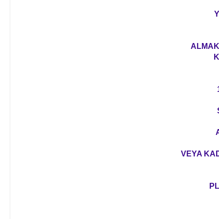
Y
ALMAK 
K
VEYA KAD
PL