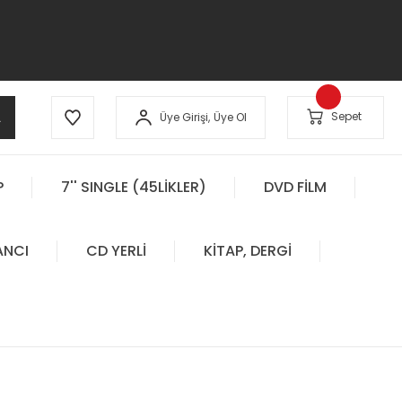
A
Sepet
Üye Girişi,
Üye Ol
P
7'' SINGLE (45LİKLER)
DVD FİLM
ANCI
CD YERLİ
KİTAP, DERGİ