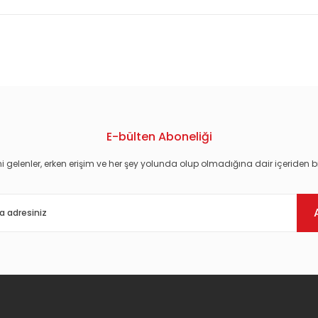
konularda yetersiz gördüğünüz noktaları öneri formunu kullanarak tarafım
E-bülten Aboneliği
i gelenler, erken erişim ve her şey yolunda olup olmadığına dair içeriden bi
Gönder