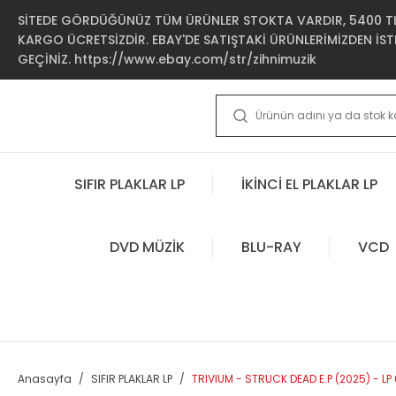
SİTEDE GÖRDÜĞÜNÜZ TÜM ÜRÜNLER STOKTA VARDIR, 5400 TL 
KARGO ÜCRETSİZDİR. EBAY'DE SATIŞTAKİ ÜRÜNLERİMİZDEN İSTE
GEÇİNİZ. https://www.ebay.com/str/zihnimuzik
SIFIR PLAKLAR LP
İKİNCİ EL PLAKLAR LP
DVD MÜZİK
BLU-RAY
VCD
Anasayfa
SIFIR PLAKLAR LP
TRIVIUM - STRUCK DEAD E.P (2025) - LP