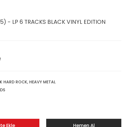
5) - LP 6 TRACKS BLACK VINYL EDITION
!
K HARD ROCK, HEAVY METAL
DS
te Ekle
Hemen Al