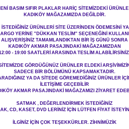
ENİ BASIM SIFIR PLAKLAR HARİÇ SİTEMİZDEKİ ÜRÜNL
KADIKÖY MAĞAZAMIZDA DEĞİLDİR.
İSTEDİĞİNİZ ÜRÜNLERİ SİTE ÜZERİNDEN ÖDEMESİNİ 
ARGO YERİNE "DÜKKAN TESLİM" SEÇENEĞİNİ KULLAN
ALIŞVERİŞİNİZ TAMAMLANDIKTAN BİR İŞ GÜNÜ SONRA
KADIKÖY AKMAR PASAJINDAKİ MAĞAZAMIZDAN
12:00 - 19:00 SAATLERİ ARASINDA TESLİM ALABİLİRSİNİZ
SİTEMİZDE GÖRDÜĞÜNÜZ ÜRÜNLER ELDEKİ ARŞİVİMİZİ
SADECE BİR BÖLÜMÜNÜ KAPSAMAKTADIR.
ARADIĞINIZ YA DA SİTEDE GÖREMEDİĞİNİZ ÜRÜNLER İÇİ
İLETİŞİME GEÇEBİLİR
IKÖY AKMAR PASAJINDAKİ MAĞAZAMIZI ZİYARET EDEBİ
SATMAK , DEĞERLENDİRMEK İSTEDİĞİNİZ
AK, CD, KASET, DVD LERİNİZ İÇİN LÜTFEN FİYAT İSTEYİN
İLGİNİZ İÇİN ÇOK TEŞEKKÜRLER. ZİHNİMÜZİK