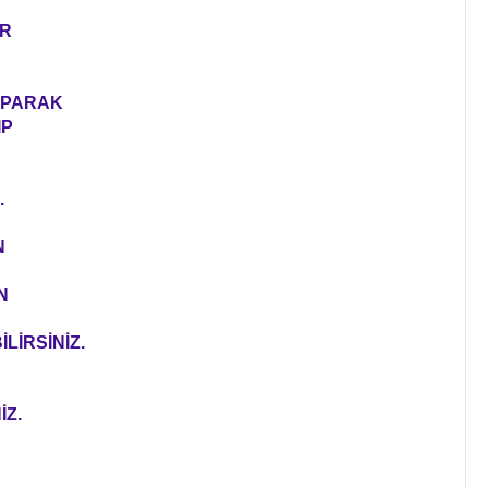
ER
YAPARAK
IP
.
N
N
LİRSİNİZ.
İZ.