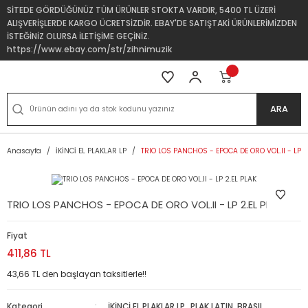
SİTEDE GÖRDÜĞÜNÜZ TÜM ÜRÜNLER STOKTA VARDIR, 5400 TL ÜZERİ
ALIŞVERİŞLERDE KARGO ÜCRETSİZDİR. EBAY'DE SATIŞTAKİ ÜRÜNLERİMİZDEN
İSTEĞİNİZ OLURSA İLETİŞİME GEÇİNİZ.
https://www.ebay.com/str/zihnimuzik
ARA
Anasayfa
İKİNCİ EL PLAKLAR LP
TRIO LOS PANCHOS - EPOCA DE ORO VOL.II - LP 2
TRIO LOS PANCHOS - EPOCA DE ORO VOL.II - LP 2.EL PLAK
Fiyat
411,86 TL
43,66 TL den başlayan taksitlerle!!
Kategori
İKİNCİ EL PLAKLAR LP
,
PLAK LATIN, BRASIL,