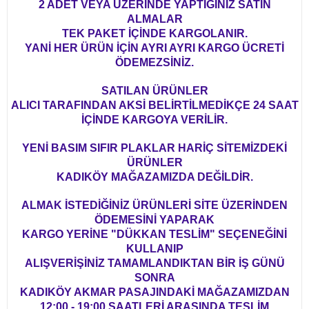
2 ADET VEYA ÜZERİNDE YAPTIĞINIZ SATIN
ALMALAR
TEK PAKET İÇİNDE KARGOLANIR.
YANİ HER ÜRÜN İÇİN AYRI AYRI KARGO ÜCRETİ
ÖDEMEZSİNİZ.
SATILAN ÜRÜNLER
ALICI TARAFINDAN AKSİ BELİRTİLMEDİKÇE 24 SAAT
İÇİNDE KARGOYA VERİLİR.
YENİ BASIM SIFIR PLAKLAR HARİÇ SİTEMİZDEKİ
ÜRÜNLER
KADIKÖY MAĞAZAMIZDA DEĞİLDİR.
ALMAK İSTEDİĞİNİZ ÜRÜNLERİ SİTE ÜZERİNDEN
ÖDEMESİNİ YAPARAK
KARGO YERİNE "DÜKKAN TESLİM" SEÇENEĞİNİ
KULLANIP
ALIŞVERİŞİNİZ TAMAMLANDIKTAN BİR İŞ GÜNÜ
SONRA
KADIKÖY AKMAR PASAJINDAKİ MAĞAZAMIZDAN
12:00 - 19:00 SAATLERİ ARASINDA TESLİM