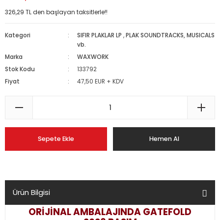
326,29 TL den başlayan taksitlerle!!
Kategori
SIFIR PLAKLAR LP
,
PLAK SOUNDTRACKS, MUSICALS
vb.
Marka
WAXWORK
Stok Kodu
133792
Fiyat
47,50 EUR + KDV
Sepete Ekle
Hemen Al
Ürün Bilgisi
ORİJİNAL AMBALAJINDA GATEFOLD