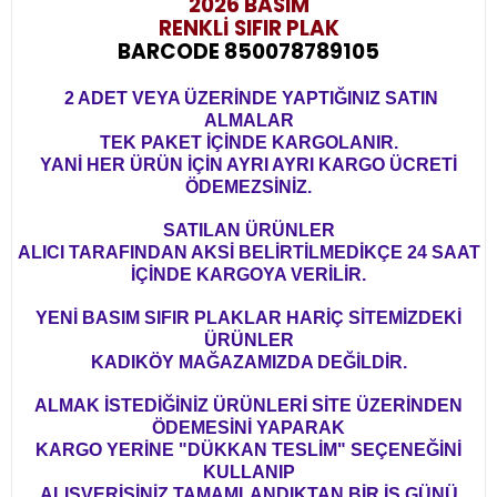
2026 BASIM
RENKLİ SIFIR PLAK
BARCODE 850078789105
2 ADET VEYA ÜZERİNDE YAPTIĞINIZ SATIN
ALMALAR
TEK PAKET İÇİNDE KARGOLANIR.
YANİ HER ÜRÜN İÇİN AYRI AYRI KARGO ÜCRETİ
ÖDEMEZSİNİZ.
SATILAN ÜRÜNLER
ALICI TARAFINDAN AKSİ BELİRTİLMEDİKÇE 24 SAAT
İÇİNDE KARGOYA VERİLİR.
YENİ BASIM SIFIR PLAKLAR HARİÇ SİTEMİZDEKİ
ÜRÜNLER
KADIKÖY MAĞAZAMIZDA DEĞİLDİR.
ALMAK İSTEDİĞİNİZ ÜRÜNLERİ SİTE ÜZERİNDEN
ÖDEMESİNİ YAPARAK
KARGO YERİNE "DÜKKAN TESLİM" SEÇENEĞİNİ
KULLANIP
ALIŞVERİŞİNİZ TAMAMLANDIKTAN BİR İŞ GÜNÜ