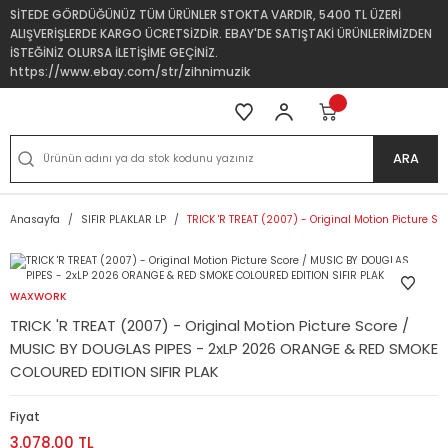
SİTEDE GÖRDÜĞÜNÜZ TÜM ÜRÜNLER STOKTA VARDIR, 5400 TL ÜZERİ
ALIŞVERİŞLERDE KARGO ÜCRETSİZDİR. EBAY'DE SATIŞTAKİ ÜRÜNLERİMİZDEN
İSTEĞİNİZ OLURSA İLETİŞİME GEÇİNİZ.
https://www.ebay.com/str/zihnimuzik
ARA
Anasayfa
SIFIR PLAKLAR LP
TRICK 'R TREAT (2007) - Original Motion Picture 
WAXWORK
TRICK 'R TREAT (2007) - Original Motion Picture Score /
MUSIC BY DOUGLAS PIPES - 2xLP 2026 ORANGE & RED SMOKE
COLOURED EDITION SIFIR PLAK
Fiyat
3.078,00 TL