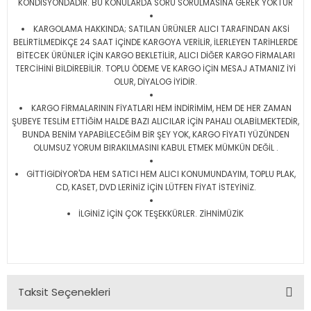
KONDİSYONDADIR. BU KONULARDA SORU SORULMASINA GEREK YOKTUR
KARGOLAMA HAKKINDA; SATILAN ÜRÜNLER ALICI TARAFINDAN AKSİ
BELİRTİLMEDİKÇE 24 SAAT İÇİNDE KARGOYA VERİLİR, İLERLEYEN TARİHLERDE
BİTECEK ÜRÜNLER İÇİN KARGO BEKLETİLİR, ALICI DİĞER KARGO FİRMALARI
TERCİHİNİ BİLDİREBİLİR. TOPLU ÖDEME VE KARGO İÇİN MESAJ ATMANIZ İYİ
OLUR, DİYALOG İYİDİR.
KARGO FİRMALARININ FİYATLARI HEM İNDİRİMİM, HEM DE HER ZAMAN
ŞUBEYE TESLİM ETTİĞİM HALDE BAZI ALICILAR İÇİN PAHALI OLABİLMEKTEDİR,
BUNDA BENİM YAPABİLECEĞİM BİR ŞEY YOK, KARGO FİYATI YÜZÜNDEN
OLUMSUZ YORUM BIRAKILMASINI KABUL ETMEK MÜMKÜN DEĞİL .
GİTTİGİDİYOR'DA HEM SATICI HEM ALICI KONUMUNDAYIM, TOPLU PLAK,
CD, KASET, DVD LERİNİZ İÇİN LÜTFEN FİYAT İSTEYİNİZ.
İLGİNİZ İÇİN ÇOK TEŞEKKÜRLER. ZİHNİMÜZİK
Taksit Seçenekleri