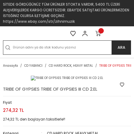
SİTEDE GÖRDÜĞÜNÜZ TÜM ÜRÜNLER STOKTA VARDIR, 5400 TL ÜZERİ
ALIŞVERİŞLERDE KARGO ÜCRETSİZDİR. EBAY'DE SATIŞTAKİ ÜRÜNLERİMİZDEN
İSTEĞİNİZ OLURSA İLETİŞİME GEÇİNİZ.
https://www.ebay.com/str/zihnimuzik
ARA
Anasayfa
CD YABANCI
CD HARD ROCK, HEAVY METAL
TRIBE OF GYPSIES TRIBE 
TRIBE OF GYPSIES TRIBE OF GYPSIES III CD 2.EL
Fiyat
274,32 TL
274,32 TL den başlayan taksitlerle!!
Kategori
CD HARD ROCK, HEAVY METAL