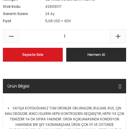
Stok Kodu
42839017
Garanti Süresi
24 Ay
Fiyat
5,08 USD + KDV
Sepete Ekle
Hemen Al
Ürün Bilgisi
SATIŞA KOYDUĞUMUZ TÜM ÜRÜNLER ORİJİNALDİR, BULGAR, RUS, ÇİN
MALI DEĞİLDİR, İKİNCİ ELLERİN HEPSİ KONTROLDEN GEÇMİŞTİR, HEPSİ YA ÇOK
TEMİZDİR YA DA SIFIRA YAKINDIR. ÜRÜN AÇIKLAMASINDA KONDİSYON
HAKKINDA BİR ŞEY YAZMAMIŞSAM, ÜRÜN ÇOK İYİ VE ÜSTÜNDE