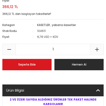
Fiyat
366,12 TL
366,12 TL den başlayan taksitlerle!!
Kategori
KASETLER
,
yabancı kasetler
Stok Kodu
104611
Fiyat
6,78 USD + KDV
Sepete Ekle
Hemen Al
Ürün Bilgisi
2 VE ÜZERİ SAYIDA ALDIĞINIZ ÜRÜNLER TEK PAKET HALİNDE
KARGOLANIR