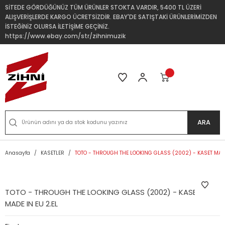
SİTEDE GÖRDÜĞÜNÜZ TÜM ÜRÜNLER STOKTA VARDIR, 5400 TL ÜZERİ
ALIŞVERİŞLERDE KARGO ÜCRETSİZDİR. EBAY'DE SATIŞTAKİ ÜRÜNLERİMİZDEN
İSTEĞİNİZ OLURSA İLETİŞİME GEÇİNİZ.
https://www.ebay.com/str/zihnimuzik
ARA
Anasayfa
KASETLER
TOTO - THROUGH THE LOOKING GLASS (2002) - KASET MADE
TOTO - THROUGH THE LOOKING GLASS (2002) - KASET
MADE IN EU 2.EL