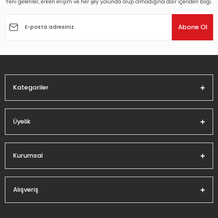
Yeni gelenler, erken erişim ve her şey yolunda olup olmadığına dair içeriden bilgi.
Ürün resmi kalitesiz, bozuk veya görüntülenemiyor.
Ürün açıklamasında eksik bilgiler bulunuyor.
Abone Ol
Ürün bilgilerinde hatalar bulunuyor.
Ürün fiyatı diğer sitelerden daha pahalı.
Bu ürüne benzer farklı alternatifler olmalı.
Kategoriler
Üyelik
Gönder
Kurumsal
Alışveriş