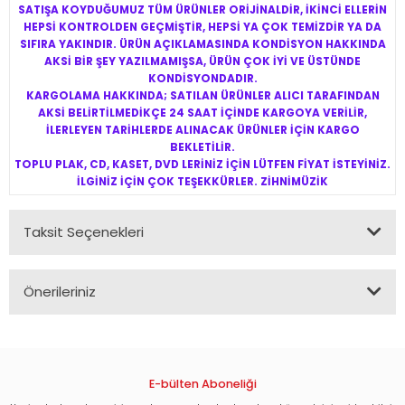
SATIŞA KOYDUĞUMUZ TÜM ÜRÜNLER ORİJİNALDİR, İKİNCİ ELLERİN
HEPSİ KONTROLDEN GEÇMİŞTİR, HEPSİ YA ÇOK TEMİZDİR YA DA
SIFIRA YAKINDIR. ÜRÜN AÇIKLAMASINDA KONDİSYON HAKKINDA
AKSİ BİR ŞEY YAZILMAMIŞSA, ÜRÜN ÇOK İYİ VE ÜSTÜNDE
KONDİSYONDADIR.
KARGOLAMA HAKKINDA; SATILAN ÜRÜNLER ALICI TARAFINDAN
AKSİ BELİRTİLMEDİKÇE 24 SAAT İÇİNDE KARGOYA VERİLİR,
İLERLEYEN TARİHLERDE ALINACAK ÜRÜNLER İÇİN KARGO
BEKLETİLİR.
TOPLU PLAK, CD, KASET, DVD LERİNİZ İÇİN LÜTFEN FİYAT İSTEYİNİZ.
İLGİNİZ İÇİN ÇOK TEŞEKKÜRLER. ZİHNİMÜZİK
Taksit Seçenekleri
Önerileriniz
Bu ürünün fiyat bilgisi, resim, ürün açıklamalarında ve diğer
konularda yetersiz gördüğünüz noktaları öneri formunu
kullanarak tarafımıza iletebilirsiniz.
Görüş ve önerileriniz için teşekkür ederiz.
E-bülten Aboneliği