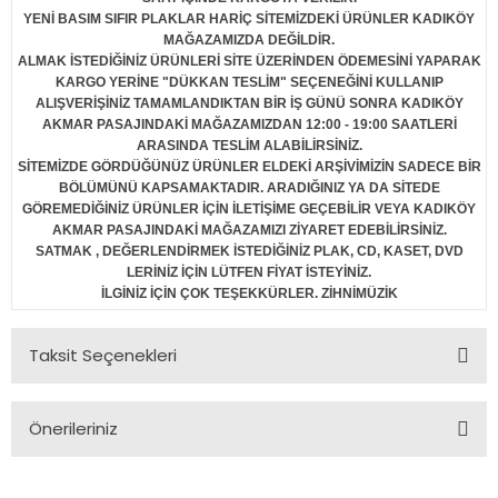
YENİ BASIM SIFIR PLAKLAR HARİÇ SİTEMİZDEKİ ÜRÜNLER KADIKÖY
MAĞAZAMIZDA DEĞİLDİR.
ALMAK İSTEDİĞİNİZ ÜRÜNLERİ SİTE ÜZERİNDEN ÖDEMESİNİ YAPARAK
KARGO YERİNE "DÜKKAN TESLİM" SEÇENEĞİNİ KULLANIP
ALIŞVERİŞİNİZ TAMAMLANDIKTAN BİR İŞ GÜNÜ SONRA KADIKÖY
AKMAR PASAJINDAKİ MAĞAZAMIZDAN 12:00 - 19:00 SAATLERİ
ARASINDA TESLİM ALABİLİRSİNİZ.
SİTEMİZDE GÖRDÜĞÜNÜZ ÜRÜNLER ELDEKİ ARŞİVİMİZİN SADECE BİR
BÖLÜMÜNÜ KAPSAMAKTADIR. ARADIĞINIZ YA DA SİTEDE
GÖREMEDİĞİNİZ ÜRÜNLER İÇİN İLETİŞİME GEÇEBİLİR VEYA KADIKÖY
AKMAR PASAJINDAKİ MAĞAZAMIZI ZİYARET EDEBİLİRSİNİZ.
SATMAK , DEĞERLENDİRMEK İSTEDİĞİNİZ PLAK, CD, KASET, DVD
LERİNİZ İÇİN LÜTFEN FİYAT İSTEYİNİZ.
İLGİNİZ İÇİN ÇOK TEŞEKKÜRLER. ZİHNİMÜZİK
Taksit Seçenekleri
Önerileriniz
Bu ürünün fiyat bilgisi, resim, ürün açıklamalarında ve diğer
konularda yetersiz gördüğünüz noktaları öneri formunu