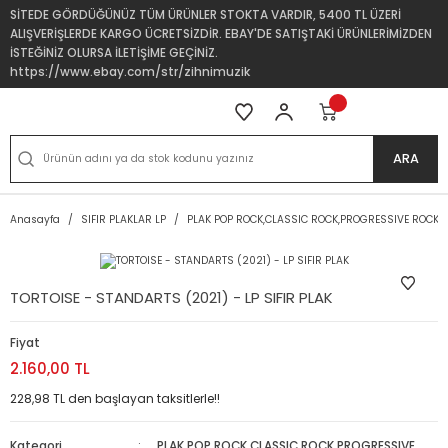
SİTEDE GÖRDÜĞÜNÜZ TÜM ÜRÜNLER STOKTA VARDIR, 5400 TL ÜZERİ
ALIŞVERİŞLERDE KARGO ÜCRETSİZDİR. EBAY'DE SATIŞTAKİ ÜRÜNLERİMİZDEN
İSTEĞİNİZ OLURSA İLETİŞİME GEÇİNİZ.
https://www.ebay.com/str/zihnimuzik
ARA
Anasayfa
SIFIR PLAKLAR LP
PLAK POP ROCK,CLASSIC ROCK,PROGRESSIVE ROCK
TORTOISE - STANDARTS (2021) - LP SIFIR PLAK
Fiyat
2.160,00 TL
228,98 TL den başlayan taksitlerle!!
Kategori
PLAK POP ROCK,CLASSIC ROCK,PROGRESSIVE