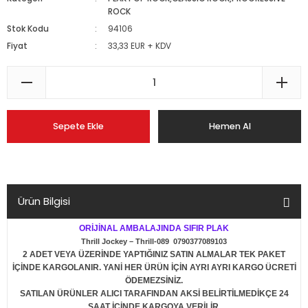
ROCK
Stok Kodu
94106
Fiyat
33,33 EUR + KDV
Sepete Ekle
Hemen Al
Ürün Bilgisi
ORİJİNAL AMBALAJINDA SIFIR PLAK
Thrill Jockey – Thrill-089 0790377089103
2 ADET VEYA ÜZERİNDE YAPTIĞINIZ SATIN ALMALAR TEK PAKET
İÇİNDE KARGOLANIR. YANİ HER ÜRÜN İÇİN AYRI AYRI KARGO ÜCRETİ
ÖDEMEZSİNİZ.
SATILAN ÜRÜNLER ALICI TARAFINDAN AKSİ BELİRTİLMEDİKÇE 24
SAAT İÇİNDE KARGOYA VERİLİR.