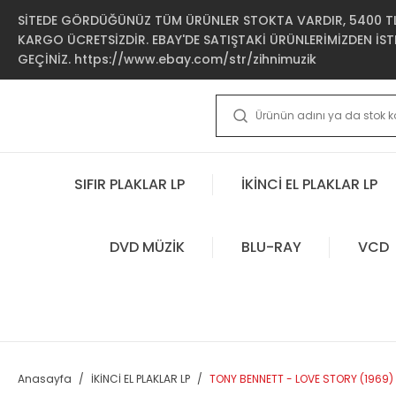
SİTEDE GÖRDÜĞÜNÜZ TÜM ÜRÜNLER STOKTA VARDIR, 5400 TL 
KARGO ÜCRETSİZDİR. EBAY'DE SATIŞTAKİ ÜRÜNLERİMİZDEN İSTE
GEÇİNİZ. https://www.ebay.com/str/zihnimuzik
SIFIR PLAKLAR LP
İKİNCİ EL PLAKLAR LP
DVD MÜZİK
BLU-RAY
VCD
Anasayfa
İKİNCİ EL PLAKLAR LP
TONY BENNETT - LOVE STORY (1969) -