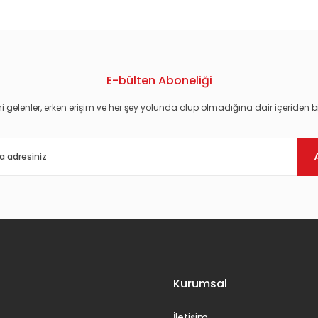
E-bülten Aboneliği
i gelenler, erken erişim ve her şey yolunda olup olmadığına dair içeriden bi
Gönder
Kurumsal
İletişim