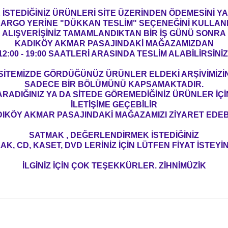
İSTEDİĞİNİZ ÜRÜNLERİ SİTE ÜZERİNDEN ÖDEMESİNİ 
ARGO YERİNE "DÜKKAN TESLİM" SEÇENEĞİNİ KULLAN
ALIŞVERİŞİNİZ TAMAMLANDIKTAN BİR İŞ GÜNÜ SONRA
KADIKÖY AKMAR PASAJINDAKİ MAĞAZAMIZDAN
12:00 - 19:00 SAATLERİ ARASINDA TESLİM ALABİLİRSİNİZ
SİTEMİZDE GÖRDÜĞÜNÜZ ÜRÜNLER ELDEKİ ARŞİVİMİZİ
SADECE BİR BÖLÜMÜNÜ KAPSAMAKTADIR.
ARADIĞINIZ YA DA SİTEDE GÖREMEDİĞİNİZ ÜRÜNLER İÇİ
İLETİŞİME GEÇEBİLİR
IKÖY AKMAR PASAJINDAKİ MAĞAZAMIZI ZİYARET EDEBİ
SATMAK , DEĞERLENDİRMEK İSTEDİĞİNİZ
AK, CD, KASET, DVD LERİNİZ İÇİN LÜTFEN FİYAT İSTEYİN
İLGİNİZ İÇİN ÇOK TEŞEKKÜRLER. ZİHNİMÜZİK
konularda yetersiz gördüğünüz noktaları öneri formunu kullanarak tarafım