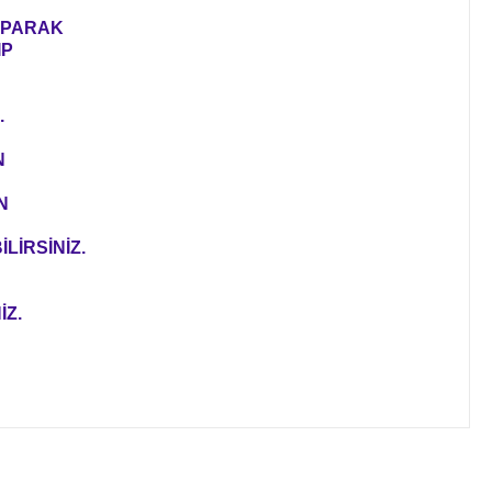
YAPARAK
IP
.
N
N
LİRSİNİZ.
İZ.
ıza iletebilirsiniz.