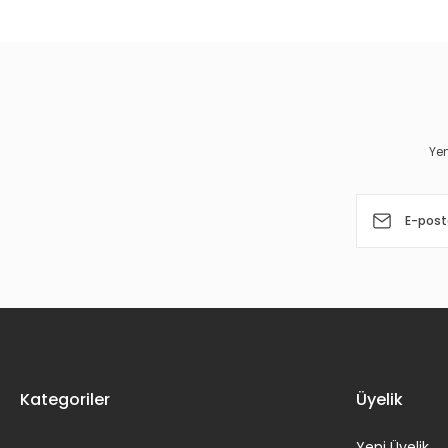
Görüş ve önerileriniz için teşekkür ederiz.
Ürün resmi kalitesiz, bozuk veya görüntülenemiyor.
Ürün açıklamasında eksik bilgiler bulunuyor.
Ürün bilgilerinde hatalar bulunuyor.
Yen
Ürün fiyatı diğer sitelerden daha pahalı.
Bu ürüne benzer farklı alternatifler olmalı.
Kategoriler
Üyelik
Yeni Üyelik