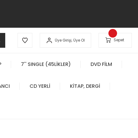
A
Sepet
Üye Girişi,
Üye Ol
P
7'' SINGLE (45LİKLER)
DVD FİLM
ANCI
CD YERLİ
KİTAP, DERGİ