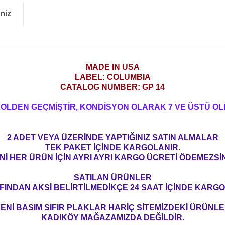
niz
MADE IN USA
LABEL: COLUMBIA
CATALOG NUMBER: GP 14
ROLDEN GEÇMİŞTİR, KONDİSYON OLARAK 7 VE ÜSTÜ OL
2 ADET VEYA ÜZERİNDE YAPTIĞINIZ SATIN ALMALAR
TEK PAKET İÇİNDE KARGOLANIR.
Nİ HER ÜRÜN İÇİN AYRI AYRI KARGO ÜCRETİ ÖDEMEZSİN
SATILAN ÜRÜNLER
FINDAN AKSİ BELİRTİLMEDİKÇE 24 SAAT İÇİNDE KARGO
ENİ BASIM SIFIR PLAKLAR HARİÇ SİTEMİZDEKİ ÜRÜNL
KADIKÖY MAĞAZAMIZDA DEĞİLDİR.