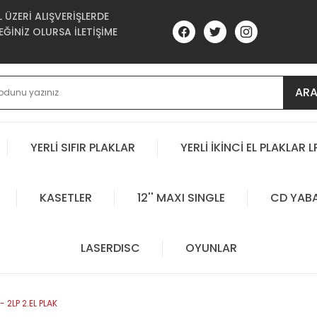
ÜZERİ ALIŞVERİŞLERDE
ĞİNİZ OLURSA İLETİŞİME
AR
YERLİ SIFIR PLAKLAR
YERLİ İKİNCİ EL PLAKLAR L
KASETLER
12'' MAXI SINGLE
CD YAB
LASERDISC
OYUNLAR
 2LP 2.EL PLAK