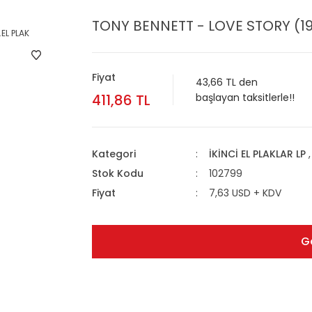
TONY BENNETT - LOVE STORY (196
Fiyat
43,66 TL den
411,86 TL
başlayan taksitlerle!!
Kategori
İKİNCİ EL PLAKLAR LP
Stok Kodu
102799
Fiyat
7,63 USD + KDV
G