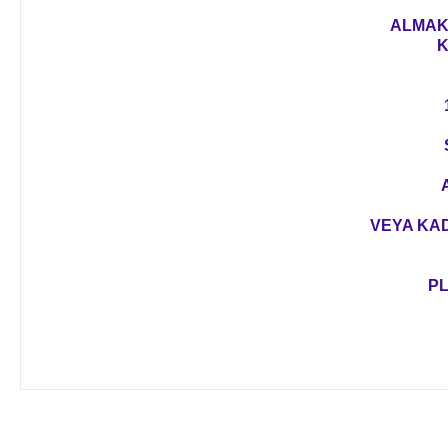
ALMAK 
K
VEYA KAD
PL
Bu ürünün fiyat bilgisi, resim, ürün açıklamalarında ve diğer 