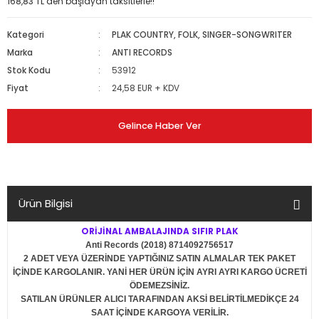
168,83 TL den başlayan taksitlerle!!
Kategori
PLAK COUNTRY, FOLK, SINGER-SONGWRITER
Marka
ANTI RECORDS
Stok Kodu
53912
Fiyat
24,58 EUR + KDV
Gelince Haber Ver
Ürün Bilgisi
ORİJİNAL AMBALAJINDA SIFIR PLAK
Anti Records (2018) 8714092756517
2 ADET VEYA ÜZERİNDE YAPTIĞINIZ SATIN ALMALAR TEK PAKET
İÇİNDE KARGOLANIR. YANİ HER ÜRÜN İÇİN AYRI AYRI KARGO ÜCRETİ
ÖDEMEZSİNİZ.
SATILAN ÜRÜNLER ALICI TARAFINDAN AKSİ BELİRTİLMEDİKÇE 24
SAAT İÇİNDE KARGOYA VERİLİR.