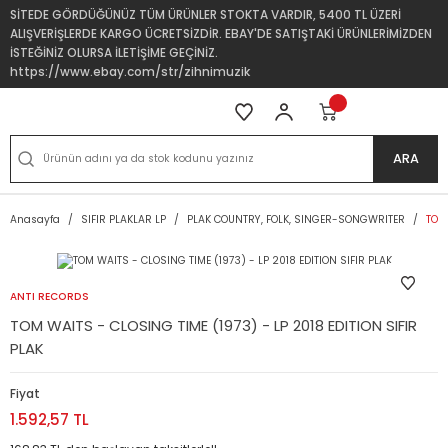
SİTEDE GÖRDÜĞÜNÜZ TÜM ÜRÜNLER STOKTA VARDIR, 5400 TL ÜZERİ
ALIŞVERİŞLERDE KARGO ÜCRETSİZDİR. EBAY'DE SATIŞTAKİ ÜRÜNLERİMİZDEN
İSTEĞİNİZ OLURSA İLETİŞİME GEÇİNİZ.
https://www.ebay.com/str/zihnimuzik
ARA
Anasayfa
SIFIR PLAKLAR LP
PLAK COUNTRY, FOLK, SINGER-SONGWRITER
TOM 
ANTI RECORDS
TOM WAITS - CLOSING TIME (1973) - LP 2018 EDITION SIFIR
PLAK
Fiyat
1.592,57 TL