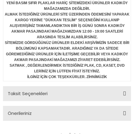
YENİ BASIM SIFIR PLAKLAR HARİÇ SİTEMİZDEKİ ÜRÜNLER KADIKÖY
MAĞAZAMIZDA DEĞİLDİR.
ALMAK İSTEDİĞİNİZ ÜRÜNLERİ SİTE ÜZERİNDEN ÖDEMESİNİ YAPARAK
KARGO YERİNE "DÜKKAN TESLİM" SEÇENEĞİNİ KULLANIP
ALIŞVERİŞİNİZ TAMAMLANDIKTAN BİR İŞ GÜNÜ SONRA KADIKÖY
AKMAR PASAJINDAKİ MAĞAZAMIZDAN 12:00 - 19:00 SAATLERİ
ARASINDA TESLİM ALABİLİRSİNİZ.
SİTEMİZDE GÖRDÜĞÜNÜZ ÜRÜNLER ELDEKİ ARŞİVİMİZİN SADECE BİR
BÖLÜMÜNÜ KAPSAMAKTADIR. ARADIĞINIZ YA DA SİTEDE
GÖREMEDİĞİNİZ ÜRÜNLER İÇİN İLETİŞİME GEÇEBİLİR VEYA KADIKÖY
AKMAR PASAJINDAKİ MAĞAZAMIZI ZİYARET EDEBİLİRSİNİZ.
SATMAK , DEĞERLENDİRMEK İSTEDİĞİNİZ PLAK, CD, KASET, DVD
LERİNİZ İÇİN LÜTFEN FİYAT İSTEYİNİZ.
İLGİNİZ İÇİN ÇOK TEŞEKKÜRLER. ZİHNİMÜZİK
Taksit Seçenekleri
Önerileriniz
Bu ürünün fiyat bilgisi, resim, ürün açıklamalarında ve diğer
konularda yetersiz gördüğünüz noktaları öneri formunu