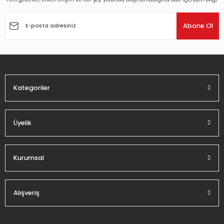
Ürün resmi kalitesiz, bozuk veya görüntülenemiyor.
Ürün açıklamasında eksik bilgiler bulunuyor.
Abone Ol
Ürün bilgilerinde hatalar bulunuyor.
Ürün fiyatı diğer sitelerden daha pahalı.
Bu ürüne benzer farklı alternatifler olmalı.
Kategoriler
Üyelik
Gönder
Kurumsal
Alışveriş