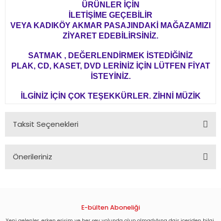
ÜRÜNLER İÇİN
İLETİŞİME GEÇEBİLİR
VEYA KADIKÖY AKMAR PASAJINDAKİ MAĞAZAMIZI
ZİYARET EDEBİLİRSİNİZ.
SATMAK , DEĞERLENDİRMEK İSTEDİĞİNİZ
PLAK, CD, KASET, DVD LERİNİZ İÇİN LÜTFEN FİYAT
İSTEYİNİZ.
İLGİNİZ İÇİN ÇOK TEŞEKKÜRLER. ZİHNİ MÜZİK
Taksit Seçenekleri
Önerileriniz
Bu ürünün fiyat bilgisi, resim, ürün açıklamalarında ve diğer
konularda yetersiz gördüğünüz noktaları öneri formunu
kullanarak tarafımıza iletebilirsiniz.
Görüş ve önerileriniz için teşekkür ederiz.
E-bülten Aboneliği
Yeni gelenler, erken erişim ve her şey yolunda olup olmadığına dair içeriden bilgi.