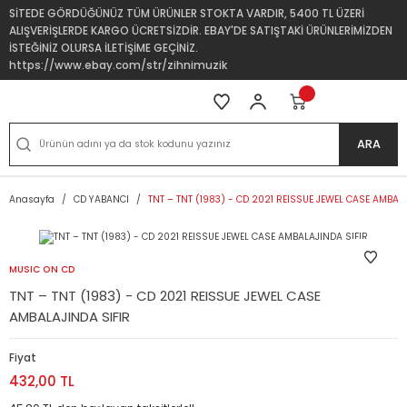
SİTEDE GÖRDÜĞÜNÜZ TÜM ÜRÜNLER STOKTA VARDIR, 5400 TL ÜZERİ
ALIŞVERİŞLERDE KARGO ÜCRETSİZDİR. EBAY'DE SATIŞTAKİ ÜRÜNLERİMİZDEN
İSTEĞİNİZ OLURSA İLETİŞİME GEÇİNİZ.
https://www.ebay.com/str/zihnimuzik
ARA
Anasayfa
CD YABANCI
TNT – TNT (1983) - CD 2021 REISSUE JEWEL CASE AMBAL
MUSIC ON CD
TNT – TNT (1983) - CD 2021 REISSUE JEWEL CASE
AMBALAJINDA SIFIR
Fiyat
432,00 TL