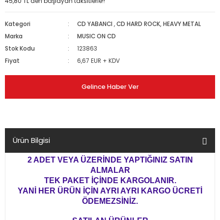
45,80 TL den başlayan taksitlerle!!
Kategori
CD YABANCI
,
CD HARD ROCK, HEAVY METAL
Marka
MUSIC ON CD
Stok Kodu
123863
Fiyat
6,67 EUR + KDV
Gelince Haber Ver
Ürün Bilgisi
2 ADET VEYA ÜZERİNDE YAPTIĞINIZ SATIN
ALMALAR
TEK PAKET İÇİNDE KARGOLANIR.
YANİ HER ÜRÜN İÇİN AYRI AYRI KARGO ÜCRETİ
ÖDEMEZSİNİZ.