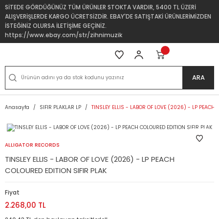
SİTEDE GÖRDÜĞÜNÜZ TÜM ÜRÜNLER STOKTA VARDIR, 5400 TL ÜZERİ
ALIŞVERİŞLERDE KARGO ÜCRETSİZDİR. EBAY'DE SATIŞTAKİ ÜRÜNLERİMİZDEN
İSTEĞİNİZ OLURSA İLETİŞİME GEÇİNİZ.
https://www.ebay.com/str/zihnimuzik
ARA
Anasayfa
SIFIR PLAKLAR LP
TINSLEY ELLIS - LABOR OF LOVE (2026) - LP PEACH 
ALLIGATOR RECORDS
TINSLEY ELLIS - LABOR OF LOVE (2026) - LP PEACH
COLOURED EDITION SIFIR PLAK
Fiyat
2.268,00 TL