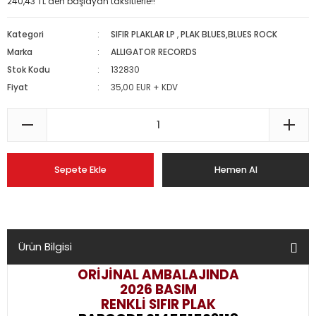
240,43 TL den başlayan taksitlerle!!
Kategori
SIFIR PLAKLAR LP
,
PLAK BLUES,BLUES ROCK
Marka
ALLIGATOR RECORDS
Stok Kodu
132830
Fiyat
35,00 EUR + KDV
Sepete Ekle
Hemen Al
Ürün Bilgisi
ORİJİNAL AMBALAJINDA
2026 BASIM
RENKLİ SIFIR PLAK