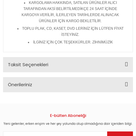
KARGOLAMA HAKKINDA; SATILAN ÜRÜNLER ALICI
TARAFINDAN AKSİ BELİRTİLMEDİKÇE 24 SAAT İÇİNDE
KARGOYA VERİLİR, İLERLEYEN TARİHLERDE ALINACAK
ÜRÜNLER İÇİN KARGO BEKLETİLİR.
TOPLU PLAK, CD, KASET, DVD LERİNİZ İÇİN LÜTFEN FİYAT
İSTEYİNİZ.
İLGİNİZ İÇİN ÇOK TEŞEKKÜRLER. ZİHNİMÜZİK
Taksit Seçenekleri
Önerileriniz
Bu ürünün fiyat bilgisi, resim, ürün açıklamalarında ve diğer
konularda yetersiz gördüğünüz noktaları öneri formunu
kullanarak tarafımıza iletebilirsiniz.
Görüş ve önerileriniz için teşekkür ederiz.
E-bülten Aboneliği
Yeni gelenler, erken erişim ve her şey yolunda olup olmadığına dair içeriden bilgi.
Ürün resmi kalitesiz, bozuk veya görüntülenemiyor.