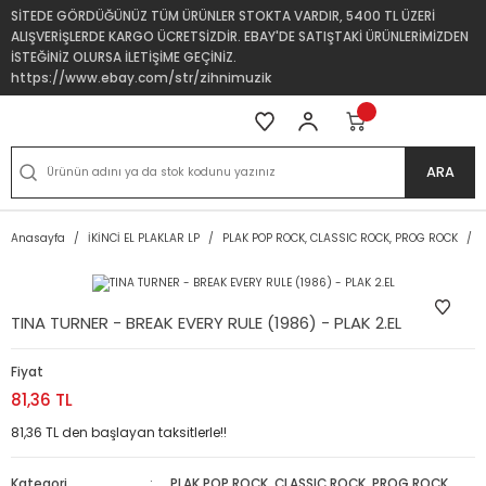
SİTEDE GÖRDÜĞÜNÜZ TÜM ÜRÜNLER STOKTA VARDIR, 5400 TL ÜZERİ
ALIŞVERİŞLERDE KARGO ÜCRETSİZDİR. EBAY'DE SATIŞTAKİ ÜRÜNLERİMİZDEN
İSTEĞİNİZ OLURSA İLETİŞİME GEÇİNİZ.
https://www.ebay.com/str/zihnimuzik
ARA
Anasayfa
İKİNCİ EL PLAKLAR LP
PLAK POP ROCK, CLASSIC ROCK, PROG ROCK
TINA TURNER - BREAK EVERY RULE (1986) - PLAK 2.EL
Fiyat
81,36 TL
81,36 TL den başlayan taksitlerle!!
Kategori
PLAK POP ROCK, CLASSIC ROCK, PROG ROCK