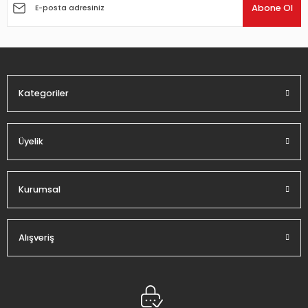
Ürün açıklamasında eksik bilgiler bulunuyor.
Abone Ol
Ürün bilgilerinde hatalar bulunuyor.
Ürün fiyatı diğer sitelerden daha pahalı.
Bu ürüne benzer farklı alternatifler olmalı.
Kategoriler
Üyelik
Gönder
Kurumsal
Alışveriş