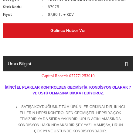
Stok Kodu
67975
Fiyat
67,80 TL + KDV
Gelince Haber Ver
Ürün Bilgisi
Capitol Records 077771253010
İKİNCİ EL PLAKLAR KONTROLDEN GEÇMİŞTİR, KONDİSYON OLARAK 7
VE ÜSTÜ OLMASINA DİKKAT EDİYORUZ.
SATIŞA KOYDUĞUMUZ TÜM ÜRÜNLER ORİJİNALDİR, İKİNCİ
ELLERİN HEPSİ KONTROLDEN GEÇMİŞTİR, HEPSİ YA ÇOK
TEMİZDİR YA DA SIFIRA YAKINDIR. ÜRÜN AÇIKLAMASINDA
KONDİSYON HAKKINDA AKSİ BİR ŞEY YAZILMAMIŞSA, ÜRÜN
ÇOK İYİ VE ÜSTÜNDE KONDİSYONDADIR.