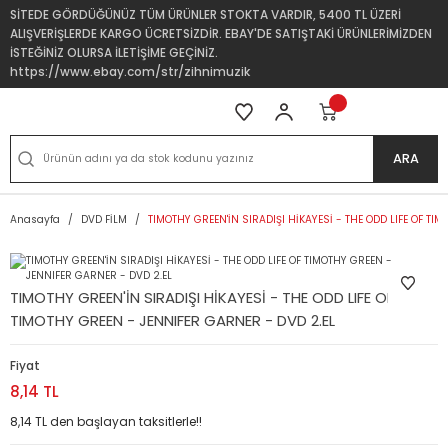
SİTEDE GÖRDÜĞÜNÜZ TÜM ÜRÜNLER STOKTA VARDIR, 5400 TL ÜZERİ
ALIŞVERİŞLERDE KARGO ÜCRETSİZDİR. EBAY'DE SATIŞTAKİ ÜRÜNLERİMİZDEN
İSTEĞİNİZ OLURSA İLETİŞİME GEÇİNİZ.
https://www.ebay.com/str/zihnimuzik
ARA
Anasayfa
DVD FİLM
TIMOTHY GREEN'İN SIRADIŞI HİKAYESİ - THE ODD LIFE OF TI
TIMOTHY GREEN'İN SIRADIŞI HİKAYESİ - THE ODD LIFE OF
TIMOTHY GREEN - JENNIFER GARNER - DVD 2.EL
Fiyat
8,14 TL
8,14 TL den başlayan taksitlerle!!