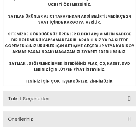
ÜCRETİ ÖDEMEZSİNİZ.
SATILAN ÜRÜNLER ALICI TARAFINDAN AKSİ BELİRTİLMEDİKÇE 24
SAAT İÇİNDE KARGOYA VERİLİR.
SİTEMİZDE GÖRDÜĞÜNÜZ ÜRÜNLER ELDEKİ ARŞİVİMİZİN SADECE
BİR BÖLÜMÜNÜ KAPSAMAKTADIR. ARADIĞINIZ YA DA SİTEDE
GÖREMEDİĞİNİZ ÜRÜNLER İÇİN İLETİŞİME GEÇEBİLİR VEYA KADIKÖY
AKMAR PASAJINDAKİ MAĞAZAMIZI ZİYARET EDEBİLİRSİNİZ.
SATMAK , DEĞERLENDİRMEK İSTEDİĞİNİZ PLAK, CD, KASET, DVD
LERİNİZ İÇİN LÜTFEN FİYAT İSTEYİNİZ.
İLGİNİZ İÇİN ÇOK TEŞEKKÜRLER. ZİHNİMÜZİK
Taksit Seçenekleri
Önerileriniz
Bu ürünün fiyat bilgisi, resim, ürün açıklamalarında ve diğer
konularda yetersiz gördüğünüz noktaları öneri formunu