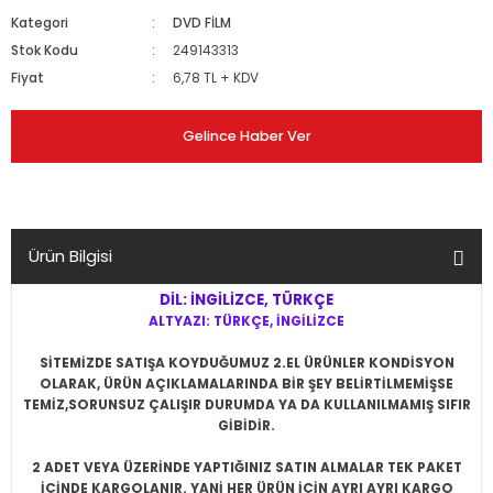
Kategori
DVD FİLM
Stok Kodu
249143313
Fiyat
6,78 TL + KDV
Gelince Haber Ver
Ürün Bilgisi
DİL: İNGİLİZCE, TÜRKÇE
ALTYAZI: TÜRKÇE, İNGİLİZCE
SİTEMİZDE SATIŞA KOYDUĞUMUZ 2.EL ÜRÜNLER KONDİSYON
OLARAK, ÜRÜN AÇIKLAMALARINDA BİR ŞEY BELİRTİLMEMİŞSE
TEMİZ,SORUNSUZ ÇALIŞIR DURUMDA YA DA KULLANILMAMIŞ SIFIR
GİBİDİR.
2 ADET VEYA ÜZERİNDE YAPTIĞINIZ SATIN ALMALAR TEK PAKET
İÇİNDE KARGOLANIR. YANİ HER ÜRÜN İÇİN AYRI AYRI KARGO