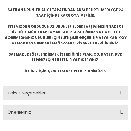
SATILAN ÜRÜNLER ALICI TARAFINDAN AKSİ BELİRTİLMEDİKÇE 24
SAAT İÇİNDE KARGOYA VERİLİR.
SİTEMİZDE GÖRDÜĞÜNÜZ ÜRÜNLER ELDEKİ ARŞİVİMİZİN SADECE
BİR BÖLÜMÜNÜ KAPSAMAKTADIR. ARADIĞINIZ YA DA SİTEDE
GÖREMEDİĞİNİZ ÜRÜNLER İÇİN İLETİŞİME GEÇEBİLİR VEYA KADIKÖY
AKMAR PASAJINDAKİ MAĞAZAMIZI ZİYARET EDEBİLİRSİNİZ.
SATMAK , DEĞERLENDİRMEK İSTEDİĞİNİZ PLAK, CD, KASET, DVD
LERİNİZ İÇİN LÜTFEN FİYAT İSTEYİNİZ.
İLGİNİZ İÇİN ÇOK TEŞEKKÜRLER. ZİHNİMÜZİK
Taksit Seçenekleri
Önerileriniz
Bu ürünün fiyat bilgisi, resim, ürün açıklamalarında ve diğer
konularda yetersiz gördüğünüz noktaları öneri formunu