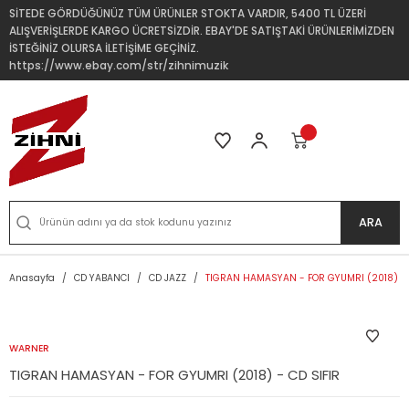
SİTEDE GÖRDÜĞÜNÜZ TÜM ÜRÜNLER STOKTA VARDIR, 5400 TL ÜZERİ
ALIŞVERİŞLERDE KARGO ÜCRETSİZDİR. EBAY'DE SATIŞTAKİ ÜRÜNLERİMİZDEN
İSTEĞİNİZ OLURSA İLETİŞİME GEÇİNİZ.
https://www.ebay.com/str/zihnimuzik
ARA
Anasayfa
CD YABANCI
CD JAZZ
TIGRAN HAMASYAN - FOR GYUMRI (2018) - 
WARNER
TIGRAN HAMASYAN - FOR GYUMRI (2018) - CD SIFIR