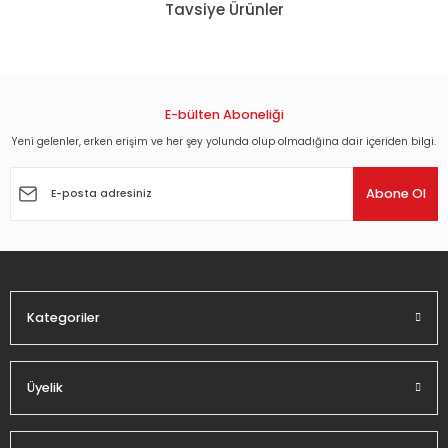
Tavsiye Ürünler
kullanarak tarafımıza iletebilirsiniz.
Görüş ve önerileriniz için teşekkür ederiz.
TIGRAN HAMASYAN ARVE HENRIKSEN EIVIND AARSET JAN BANG ''ATMOSPHERES'
Ürün resmi kalitesiz, bozuk veya görüntülenemiyor.
Ürün açıklamasında eksik bilgiler bulunuyor.
E-bülten Aboneliği
1.098,36 TL
Ürün bilgilerinde hatalar bulunuyor.
Yeni gelenler, erken erişim ve her şey yolunda olup olmadığına dair içeriden bilgi.
Ürün fiyatı diğer sitelerden daha pahalı.
TIGRAN HAMASYAN - LUYS I LUSO / YEREVAN STATE CHAMBER CHOIR / HARUT
Abone Ol
Bu ürüne benzer farklı alternatifler olmalı.
918,00 TL
Kategoriler
Gönder
Üyelik