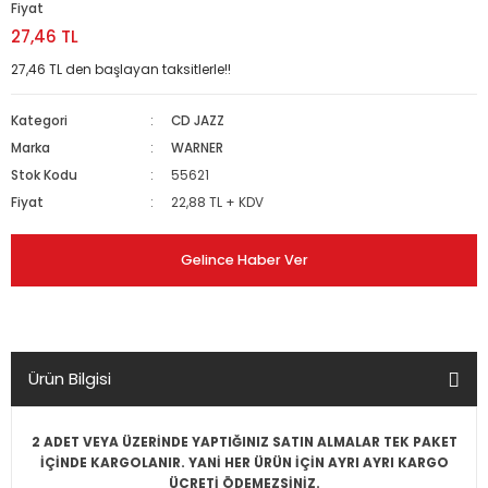
Fiyat
27,46 TL
27,46 TL den başlayan taksitlerle!!
Kategori
CD JAZZ
Marka
WARNER
Stok Kodu
55621
Fiyat
22,88 TL + KDV
Gelince Haber Ver
Ürün Bilgisi
2 ADET VEYA ÜZERİNDE YAPTIĞINIZ SATIN ALMALAR TEK PAKET
İÇİNDE KARGOLANIR. YANİ HER ÜRÜN İÇİN AYRI AYRI KARGO
ÜCRETİ ÖDEMEZSİNİZ.