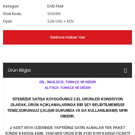
Kategori
DVD FİLM
Stok Kodu
104099
Fiyat
3,39 USD + KDV
Gelince Haber Ver
Ürün Bilgisi
DİL: İNGİLİZCE, TÜRKÇE VE DİĞER
ALTYAZI: TÜRKÇE VE DİĞER
SİTEMİZDE SATIŞA KOYDUĞUMUZ 2.EL ÜRÜNLER KONDİSYON
OLARAK, ÜRÜN AÇIKLAMALARINDA BİR ŞEY BELİRTİLMEMİŞSE
TEMİZ,SORUNSUZ ÇALIŞIR DURUMDA YA DA KULLANILMAMIŞ SIFIR
GİBİDİR.
2 ADET VEYA ÜZERİNDE YAPTIĞINIZ SATIN ALMALAR TEK PAKET
İÇİNDE KARGOLANIR. YANİ HER ÜRÜN İÇİN AYRI AYRI KARGO ÜCRETİ