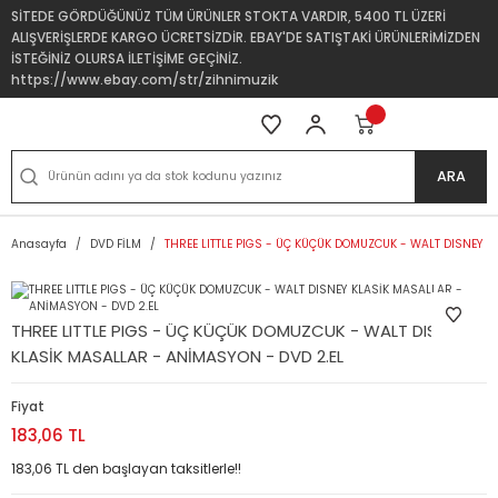
SİTEDE GÖRDÜĞÜNÜZ TÜM ÜRÜNLER STOKTA VARDIR, 5400 TL ÜZERİ
ALIŞVERİŞLERDE KARGO ÜCRETSİZDİR. EBAY'DE SATIŞTAKİ ÜRÜNLERİMİZDEN
İSTEĞİNİZ OLURSA İLETİŞİME GEÇİNİZ.
https://www.ebay.com/str/zihnimuzik
ARA
Anasayfa
DVD FİLM
THREE LITTLE PIGS - ÜÇ KÜÇÜK DOMUZCUK - WALT DISNEY 
THREE LITTLE PIGS - ÜÇ KÜÇÜK DOMUZCUK - WALT DISNEY
KLASİK MASALLAR - ANİMASYON - DVD 2.EL
Fiyat
183,06 TL
183,06 TL den başlayan taksitlerle!!