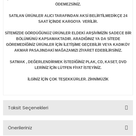
ÖDEMEZSİNİZ.
SATILAN ÜRÜNLER ALICI TARAFINDAN AKSİ BELİRTİLMEDİKÇE 24
SAAT İÇİNDE KARGOYA VERİLİR.
SİTEMİZDE GÖRDÜĞÜNÜZ ÜRÜNLER ELDEKİ ARŞİVİMİZİN SADECE BİR
BÖLÜMÜNÜ KAPSAMAKTADIR. ARADIĞINIZ YA DA SİTEDE
GÖREMEDİĞİNİZ ÜRÜNLER İÇİN İLETİŞİME GEÇEBİLİR VEYA KADIKÖY
AKMAR PASAJINDAKİ MAĞAZAMIZI ZİYARET EDEBİLİRSİNİZ.
SATMAK , DEĞERLENDİRMEK İSTEDİĞİNİZ PLAK, CD, KASET, DVD
LERİNİZ İÇİN LÜTFEN FİYAT İSTEYİNİZ.
İLGİNİZ İÇİN ÇOK TEŞEKKÜRLER. ZİHNİMÜZİK
Taksit Seçenekleri
Önerileriniz