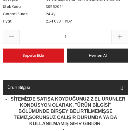
Stok Kodu
39552024
Garanti Süresi
24 Ay
Fiyat
2,54 USD + KDV
Sepete Ekle
Hemen Al
Ürün Bilgisi
SİTEMİZDE SATIŞA KOYDUĞUMUZ 2.EL ÜRÜNLER
KONDÜSYON OLARAK, "ÜRÜN BİLGİSİ"
BÖLÜMÜNDE BİRŞEY BELİRTİLMEMİŞSE
TEMİZ,SORUNSUZ ÇALIŞIR DURUMDA YA DA
KULLANILMAMIŞ SIFIR GİBİDİR
.