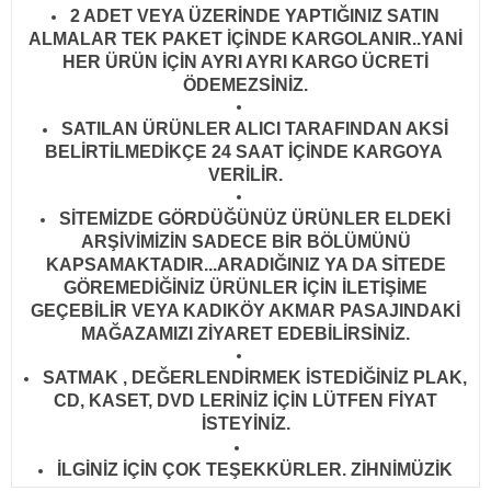
2 ADET VEYA ÜZERİNDE YAPTIĞINIZ SATIN
ALMALAR TEK PAKET İÇİNDE KARGOLANIR..YANİ
HER ÜRÜN İÇİN AYRI AYRI KARGO ÜCRETİ
ÖDEMEZSİNİZ.
SATILAN ÜRÜNLER ALICI TARAFINDAN AKSİ
BELİRTİLMEDİKÇE 24 SAAT İÇİNDE KARGOYA
VERİLİR
.
SİTEMİZDE GÖRDÜĞÜNÜZ ÜRÜNLER ELDEKİ
ARŞİVİMİZİN SADECE BİR BÖLÜMÜNÜ
KAPSAMAKTADIR...ARADIĞINIZ YA DA SİTEDE
GÖREMEDİĞİNİZ ÜRÜNLER İÇİN İLETİŞİME
GEÇEBİLİR VEYA KADIKÖY AKMAR PASAJINDAKİ
MAĞAZAMIZI ZİYARET EDEBİLİRSİNİZ.
SATMAK , DEĞERLENDİRMEK İSTEDİĞİNİZ PLAK,
CD, KASET, DVD LERİNİZ İÇİN LÜTFEN FİYAT
İSTEYİNİZ.
İLGİNİZ İÇİN ÇOK TEŞEKKÜRLER. ZİHNİMÜZİK