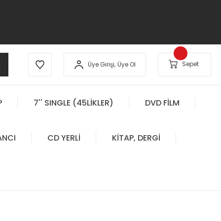
A
Sepet
Üye Girişi,
Üye Ol
P
7'' SINGLE (45LİKLER)
DVD FİLM
ANCI
CD YERLİ
KİTAP, DERGİ