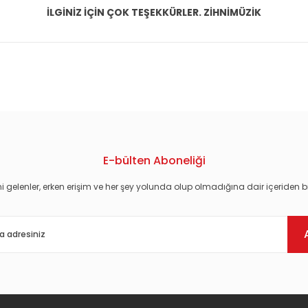
İLGİNİZ İÇİN ÇOK TEŞEKKÜRLER. ZİHNİMÜZİK
konularda yetersiz gördüğünüz noktaları öneri formunu kullanarak tarafım
E-bülten Aboneliği
i gelenler, erken erişim ve her şey yolunda olup olmadığına dair içeriden bi
Gönder