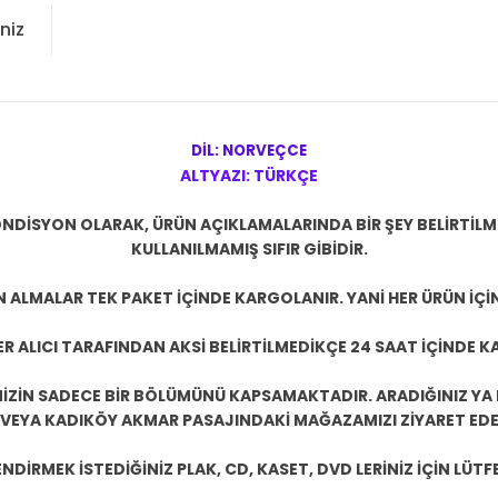
niz
DİL: NORVEÇCE
ALTYAZI: TÜRKÇE
NDİSYON OLARAK, ÜRÜN AÇIKLAMALARINDA BİR ŞEY BELİRTİL
KULLANILMAMIŞ SIFIR GİBİDİR.
N ALMALAR TEK PAKET İÇİNDE KARGOLANIR. YANİ HER ÜRÜN İÇİ
R ALICI TARAFINDAN AKSİ BELİRTİLMEDİKÇE 24 SAAT İÇİNDE K
ZİN SADECE BİR BÖLÜMÜNÜ KAPSAMAKTADIR. ARADIĞINIZ YA D
 VEYA KADIKÖY AKMAR PASAJINDAKİ MAĞAZAMIZI ZİYARET EDEB
DİRMEK İSTEDİĞİNİZ PLAK, CD, KASET, DVD LERİNİZ İÇİN LÜTFE