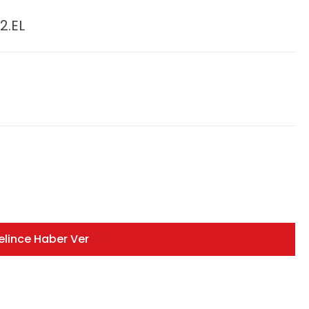
2.EL
elince Haber Ver