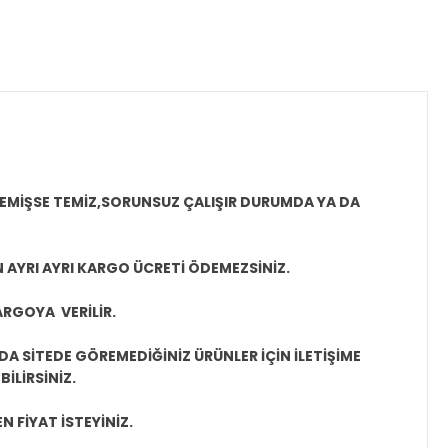
MEMİŞSE TEMİZ,SORUNSUZ ÇALIŞIR DURUMDA YA DA
N AYRI AYRI KARGO ÜCRETİ ÖDEMEZSİNİZ.
ARGOYA VERİLİR.
A SİTEDE GÖREMEDİĞİNİZ ÜRÜNLER İÇİN İLETİŞİME
İLİRSİNİZ.
N FİYAT İSTEYİNİZ.