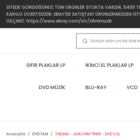
SİTEDE GÖRDÜĞÜNÜZ TÜM ÜRÜNLER STOKTA VARDIR, 5400 TL 
KARGO ÜCRETSİZDİR. EBAY'DE SATIŞTAKİ ÜRÜNLERİMİZDEN İSTE
GEÇİNİZ. https://www.ebay.com/str/zihnimuzik
SIFIR PLAKLAR LP
İKİNCİ EL PLAKLAR LP
DVD MÜZİK
BLU-RAY
VCD
Anasayfa
DVD FİLM
THELMA - JOACHIM TRIER - DVD 2.EL