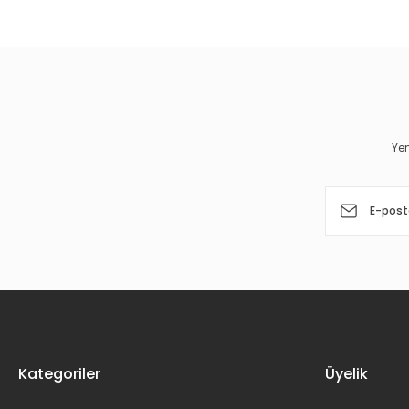
Görüş ve önerileriniz için teşekkür ederiz.
Ürün resmi kalitesiz, bozuk veya görüntülenemiyor.
Ürün açıklamasında eksik bilgiler bulunuyor.
Ürün bilgilerinde hatalar bulunuyor.
Yen
Ürün fiyatı diğer sitelerden daha pahalı.
Bu ürüne benzer farklı alternatifler olmalı.
Kategoriler
Üyelik