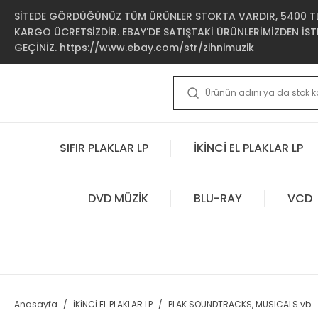
SİTEDE GÖRDÜĞÜNÜZ TÜM ÜRÜNLER STOKTA VARDIR, 5400 TL 
KARGO ÜCRETSİZDİR. EBAY'DE SATIŞTAKİ ÜRÜNLERİMİZDEN İSTE
GEÇİNİZ. https://www.ebay.com/str/zihnimuzik
SIFIR PLAKLAR LP
İKİNCİ EL PLAKLAR LP
DVD MÜZİK
BLU-RAY
VCD
Anasayfa
İKİNCİ EL PLAKLAR LP
PLAK SOUNDTRACKS, MUSICALS vb.