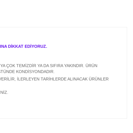
INA DİKKAT EDİYORUZ.
A ÇOK TEMİZDİR YA DA SIFIRA YAKINDIR. ÜRÜN
ÜSTÜNDE KONDİSYONDADIR.
VERİLİR, İLERLEYEN TARİHLERDE ALINACAK ÜRÜNLER
NİZ.
ıza iletebilirsiniz.