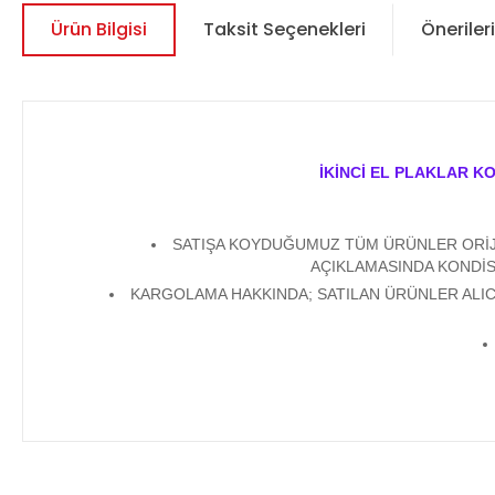
Ürün Bilgisi
Taksit Seçenekleri
Önerileri
İKİNCİ EL PLAKLAR K
SATIŞA KOYDUĞUMUZ TÜM ÜRÜNLER ORİJİN
AÇIKLAMASINDA KONDİS
KARGOLAMA HAKKINDA; SATILAN ÜRÜNLER ALICI
Bu ürünün fiyat bilgisi, resim, ürün açıklamalarında ve diğer 