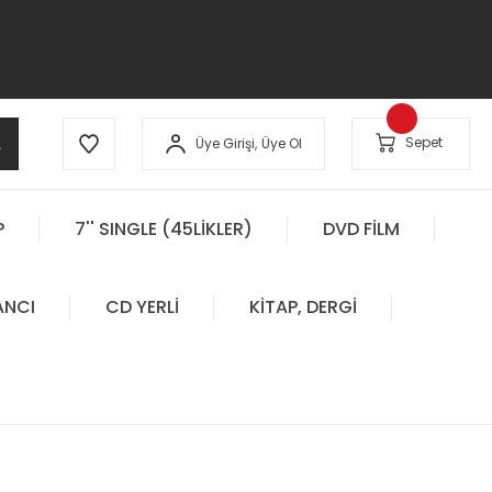
A
Sepet
Üye Girişi,
Üye Ol
P
7'' SINGLE (45LİKLER)
DVD FİLM
ANCI
CD YERLİ
KİTAP, DERGİ