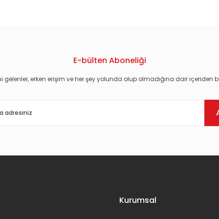
E-bülten Aboneliği
i gelenler, erken erişim ve her şey yolunda olup olmadığına dair içeriden bi
Gönder
Kurumsal