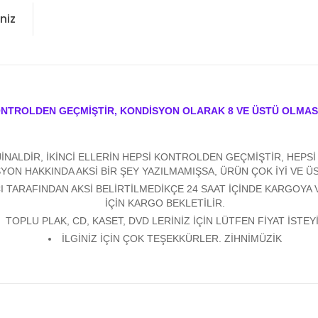
niz
ONTROLDEN GEÇMİŞTİR, KONDİSYON OLARAK 8 VE ÜSTÜ OLMAS
ALDİR, İKİNCİ ELLERİN HEPSİ KONTROLDEN GEÇMİŞTİR, HEPSİ Y
YON HAKKINDA AKSİ BİR ŞEY YAZILMAMIŞSA, ÜRÜN ÇOK İYİ VE 
 TARAFINDAN AKSİ BELİRTİLMEDİKÇE 24 SAAT İÇİNDE KARGOYA 
İÇİN KARGO BEKLETİLİR.
TOPLU PLAK, CD, KASET, DVD LERİNİZ İÇİN LÜTFEN FİYAT İSTEYİ
İLGİNİZ İÇİN ÇOK TEŞEKKÜRLER. ZİHNİMÜZİK
konularda yetersiz gördüğünüz noktaları öneri formunu kullanarak tarafım