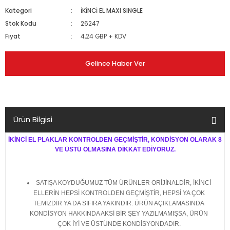
Kategori
İKİNCİ EL MAXI SINGLE
Stok Kodu
26247
Fiyat
4,24 GBP + KDV
Gelince Haber Ver
Ürün Bilgisi
İKİNCİ EL PLAKLAR KONTROLDEN GEÇMİŞTİR, KONDİSYON OLARAK 8
VE ÜSTÜ OLMASINA DİKKAT EDİYORUZ.
SATIŞA KOYDUĞUMUZ TÜM ÜRÜNLER ORİJİNALDİR, İKİNCİ
ELLERİN HEPSİ KONTROLDEN GEÇMİŞTİR, HEPSİ YA ÇOK
TEMİZDİR YA DA SIFIRA YAKINDIR. ÜRÜN AÇIKLAMASINDA
KONDİSYON HAKKINDA AKSİ BİR ŞEY YAZILMAMIŞSA, ÜRÜN
ÇOK İYİ VE ÜSTÜNDE KONDİSYONDADIR.