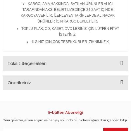
KARGOLAMA HAKKINDA; SATILAN ÜRÜNLER ALICI
TARAFINDAN AKSİ BELİRTİLMEDİKÇE 24 SAAT İÇİNDE
KARGOYA VERİLİR, İLERLEYEN TARİHLERDE ALINACAK
ÜRÜNLER İÇİN KARGO BEKLETİLİR.
TOPLU PLAK, CD, KASET, DVD LERİNİZ İÇİN LÜTFEN FİYAT
İSTEYİNİZ.
İLGİNİZ İÇİN ÇOK TEŞEKKÜRLER. ZİHNİMÜZİK
Taksit Seçenekleri
Önerileriniz
Bu ürünün fiyat bilgisi, resim, ürün açıklamalarında ve diğer
konularda yetersiz gördüğünüz noktaları öneri formunu
kullanarak tarafımıza iletebilirsiniz.
Görüş ve önerileriniz için teşekkür ederiz.
E-bülten Aboneliği
Yeni gelenler, erken erişim ve her şey yolunda olup olmadığına dair içeriden bilgi.
Ürün resmi kalitesiz, bozuk veya görüntülenemiyor.