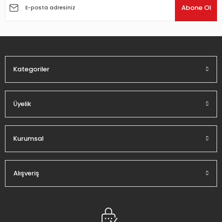
Ürün açıklamasında eksik bilgiler bulunuyor.
Abone Ol
Ürün bilgilerinde hatalar bulunuyor.
Ürün fiyatı diğer sitelerden daha pahalı.
Bu ürüne benzer farklı alternatifler olmalı.
Kategoriler
Üyelik
Gönder
Kurumsal
Alışveriş