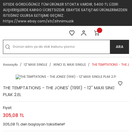
SİTEDE GÖRDÜĞÜNÜZ TÜM ÜRÜNLER STOKTA VARDIR, 5400 TL ÜZERİ
ALIŞVERİŞLERDE KARGO ÜCRETSİZDİR. EBAY'DE SATIŞTAKİ ÜRÜNLERİMİZDEN
İSTEĞİNİZ OLURSA İLETİŞİME GEÇİNİZ.
https://www.ebay.com/str/zihnimuzik
ARA
Anasayfa
12'' MAXI SINGLE
İKİNCİ EL MAXI SINGLE
THE TEMPTATIONS - THE JONE
THE TEMPTATIONS - THE JONES' (1991) - 12'' MAXI SINGLE
PLAK 2.EL
Fiyat
305,08 TL
305,08 TL den başlayan taksitlerle!!