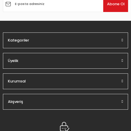
Ürün açıklamasında eksik bilgiler bulunuyor.
Abone Ol
Ürün bilgilerinde hatalar bulunuyor.
Ürün fiyatı diğer sitelerden daha pahalı.
Bu ürüne benzer farklı alternatifler olmalı.
Kategoriler
Üyelik
Gönder
Kurumsal
Alışveriş