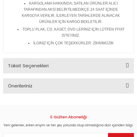
KARGOLAMA HAKKINDA; SATILAN ÜRÜNLER ALICI
TARAFINDAN AKSİ BELİRTİLMEDİKÇE 24 SAAT İÇİNDE
KARGOYA VERİLİR, İLERLEYEN TARİHLERDE ALINACAK
ÜRÜNLER İÇİN KARGO BEKLETİLİR.
TOPLU PLAK, CD, KASET, DVD LERİNİZ İÇİN LÜTFEN FİYAT
İSTEYİNİZ.
İLGİNİZ İÇİN ÇOK TEŞEKKÜRLER. ZİHNİMÜZİK
Taksit Seçenekleri
Önerileriniz
Bu ürünün fiyat bilgisi, resim, ürün açıklamalarında ve diğer
konularda yetersiz gördüğünüz noktaları öneri formunu
kullanarak tarafımıza iletebilirsiniz.
Görüş ve önerileriniz için teşekkür ederiz.
E-bülten Aboneliği
Yeni gelenler, erken erişim ve her şey yolunda olup olmadığına dair içeriden bilgi.
Ürün resmi kalitesiz, bozuk veya görüntülenemiyor.