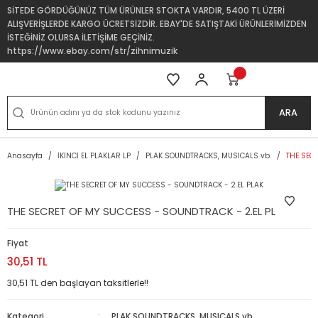
SİTEDE GÖRDÜĞÜNÜZ TÜM ÜRÜNLER STOKTA VARDIR, 5400 TL ÜZERİ
ALIŞVERİŞLERDE KARGO ÜCRETSİZDİR. EBAY'DE SATIŞTAKİ ÜRÜNLERİMİZDEN
İSTEĞİNİZ OLURSA İLETİŞİME GEÇİNİZ.
https://www.ebay.com/str/zihnimuzik
ARA
Anasayfa
İKİNCİ EL PLAKLAR LP
PLAK SOUNDTRACKS, MUSICALS vb.
THE SEC
THE SECRET OF MY SUCCESS - SOUNDTRACK - 2.EL PLAK
Fiyat
30,51 TL
30,51 TL den başlayan taksitlerle!!
Kategori
PLAK SOUNDTRACKS, MUSICALS vb.