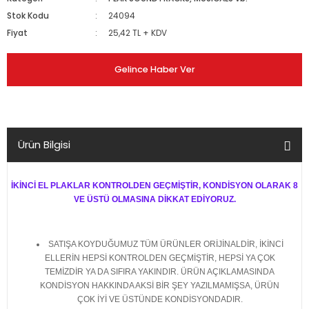
Stok Kodu
24094
Fiyat
25,42 TL + KDV
Gelince Haber Ver
Ürün Bilgisi
İKİNCİ EL PLAKLAR KONTROLDEN GEÇMİŞTİR, KONDİSYON OLARAK 8
VE ÜSTÜ OLMASINA DİKKAT EDİYORUZ.
SATIŞA KOYDUĞUMUZ TÜM ÜRÜNLER ORİJİNALDİR, İKİNCİ
ELLERİN HEPSİ KONTROLDEN GEÇMİŞTİR, HEPSİ YA ÇOK
TEMİZDİR YA DA SIFIRA YAKINDIR. ÜRÜN AÇIKLAMASINDA
KONDİSYON HAKKINDA AKSİ BİR ŞEY YAZILMAMIŞSA, ÜRÜN
ÇOK İYİ VE ÜSTÜNDE KONDİSYONDADIR.