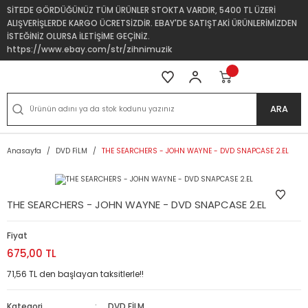
SİTEDE GÖRDÜĞÜNÜZ TÜM ÜRÜNLER STOKTA VARDIR, 5400 TL ÜZERİ
ALIŞVERİŞLERDE KARGO ÜCRETSİZDİR. EBAY'DE SATIŞTAKİ ÜRÜNLERİMİZDEN
İSTEĞİNİZ OLURSA İLETİŞİME GEÇİNİZ.
https://www.ebay.com/str/zihnimuzik
ARA
Anasayfa
DVD FİLM
THE SEARCHERS - JOHN WAYNE - DVD SNAPCASE 2.EL
THE SEARCHERS - JOHN WAYNE - DVD SNAPCASE 2.EL
Fiyat
675,00 TL
71,56 TL den başlayan taksitlerle!!
Kategori
DVD FİLM