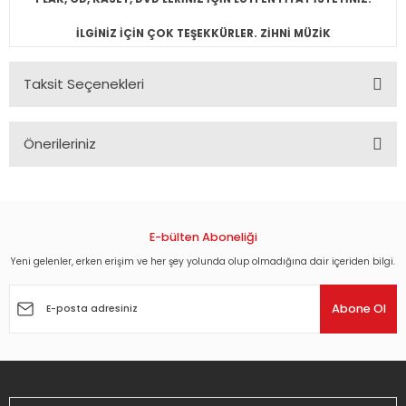
İLGİNİZ İÇİN ÇOK TEŞEKKÜRLER. ZİHNİ MÜZİK
Taksit Seçenekleri
Önerileriniz
Bu ürünün fiyat bilgisi, resim, ürün açıklamalarında ve diğer
konularda yetersiz gördüğünüz noktaları öneri formunu
kullanarak tarafımıza iletebilirsiniz.
Görüş ve önerileriniz için teşekkür ederiz.
E-bülten Aboneliği
Yeni gelenler, erken erişim ve her şey yolunda olup olmadığına dair içeriden bilgi.
Ürün resmi kalitesiz, bozuk veya görüntülenemiyor.
Ürün açıklamasında eksik bilgiler bulunuyor.
Abone Ol
Ürün bilgilerinde hatalar bulunuyor.
Ürün fiyatı diğer sitelerden daha pahalı.
Bu ürüne benzer farklı alternatifler olmalı.