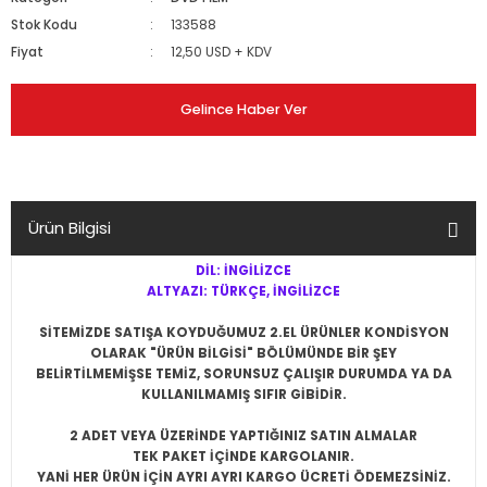
Stok Kodu
133588
Fiyat
12,50 USD + KDV
Gelince Haber Ver
Ürün Bilgisi
DİL: İNGİLİZCE
ALTYAZI: TÜRKÇE, İNGİLİZCE
SİTEMİZDE SATIŞA KOYDUĞUMUZ 2.EL ÜRÜNLER KONDİSYON
OLARAK "ÜRÜN BİLGİSİ" BÖLÜMÜNDE BİR ŞEY
BELİRTİLMEMİŞSE
TEMİZ, SORUNSUZ ÇALIŞIR DURUMDA YA DA
KULLANILMAMIŞ SIFIR
GİBİDİR.
2 ADET VEYA ÜZERİNDE YAPTIĞINIZ SATIN ALMALAR
TEK PAKET İÇİNDE KARGOLANIR.
YANİ HER ÜRÜN İÇİN AYRI AYRI KARGO ÜCRETİ ÖDEMEZSİNİZ.