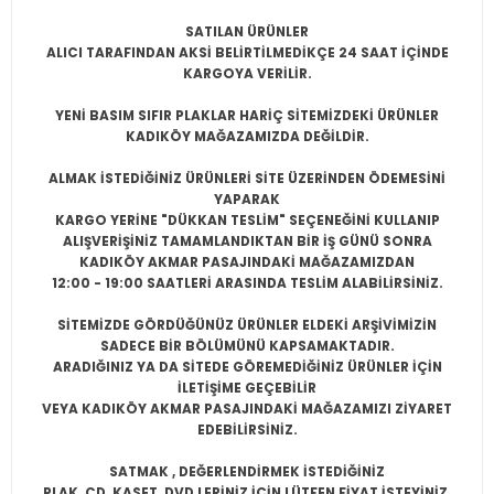
SATILAN ÜRÜNLER
ALICI TARAFINDAN AKSİ BELİRTİLMEDİKÇE 24 SAAT İÇİNDE
KARGOYA VERİLİR.
YENİ BASIM SIFIR PLAKLAR HARİÇ SİTEMİZDEKİ ÜRÜNLER
KADIKÖY MAĞAZAMIZDA DEĞİLDİR.
ALMAK İSTEDİĞİNİZ ÜRÜNLERİ SİTE ÜZERİNDEN ÖDEMESİNİ
YAPARAK
KARGO YERİNE "DÜKKAN TESLİM" SEÇENEĞİNİ KULLANIP
ALIŞVERİŞİNİZ TAMAMLANDIKTAN BİR İŞ GÜNÜ SONRA
KADIKÖY AKMAR PASAJINDAKİ MAĞAZAMIZDAN
12:00 - 19:00 SAATLERİ ARASINDA TESLİM ALABİLİRSİNİZ.
SİTEMİZDE GÖRDÜĞÜNÜZ ÜRÜNLER ELDEKİ ARŞİVİMİZİN
SADECE BİR BÖLÜMÜNÜ KAPSAMAKTADIR.
ARADIĞINIZ YA DA SİTEDE GÖREMEDİĞİNİZ ÜRÜNLER İÇİN
İLETİŞİME GEÇEBİLİR
VEYA KADIKÖY AKMAR PASAJINDAKİ MAĞAZAMIZI ZİYARET
EDEBİLİRSİNİZ.
SATMAK , DEĞERLENDİRMEK İSTEDİĞİNİZ
PLAK, CD, KASET, DVD LERİNİZ İÇİN LÜTFEN FİYAT İSTEYİNİZ.